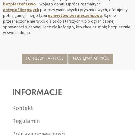
bezpieczeństwo
Twojego domu. Oprócz rozmaitych
antypoślizgowych
poręczy wannowych i prysznicowych, oferujemy
pełną gamę innego typu
uchwytów bezpieczeństwa
. Są one
przeznaczone nie tylko dla osób starszych lub o ograniczonej
sprawności ruchowej, lecz dla każdego, kto chce czuć się bezpieczniej
w swoim domu.
POPRZEDNI ARTYKUŁ
NASTĘPNY ARTYKUŁ
S
T
O
INFORMACJE
P
K
A
Kontakt
Regulamin
Polityka prywatności