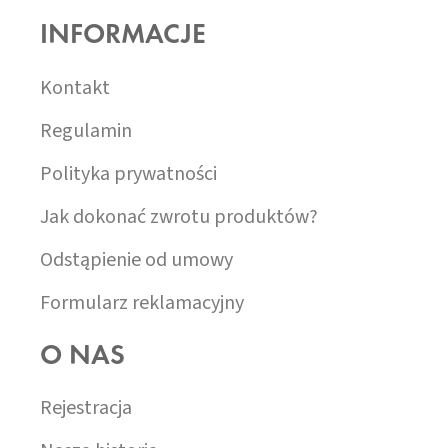
S
O
T
INFORMACJE
P
Y
K
A
Kontakt
Regulamin
Polityka prywatności
Jak dokonać zwrotu produktów?
Odstąpienie od umowy
Formularz reklamacyjny
O NAS
Rejestracja