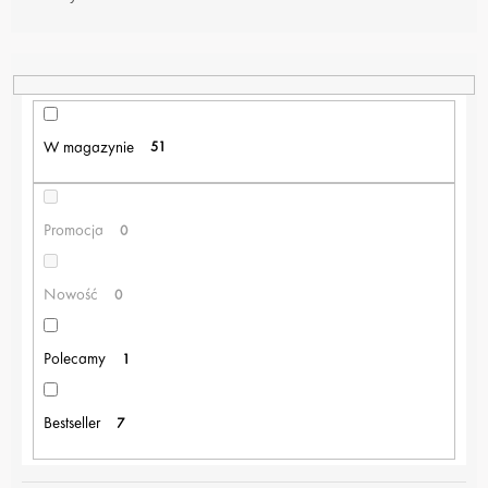
O
W
A
N
I
E
W magazynie
51
P
R
O
Promocja
0
D
U
K
Nowość
0
T
Ó
W
Polecamy
1
Bestseller
7