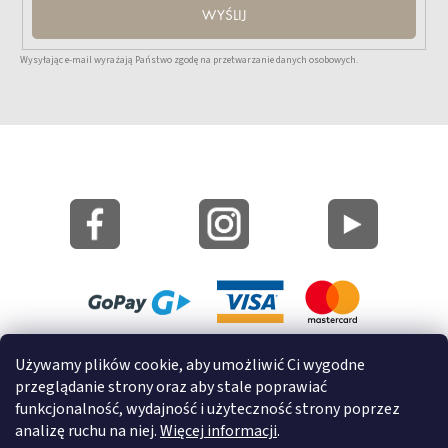
WYŚLIJ
Wysyłając e-mail wyrażają Państwo zgodę na przetwarzanie danych osobowych.
Mapa strony
Używamy plików cookie, aby umożliwić Ci wygodne
Informacje o cookies
przeglądanie strony oraz aby stale poprawiać
funkcjonalność, wydajność i użyteczność strony poprzez
© 2022 GRUND a.s.
analizę ruchu na niej.
Więcej informacji
.