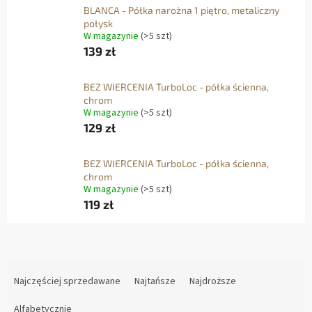
BLANCA - Półka narożna 1 piętro, metaliczny
połysk
W magazynie
(>5 szt)
139 zł
BEZ WIERCENIA TurboLoc - półka ścienna,
chrom
W magazynie
(>5 szt)
129 zł
BEZ WIERCENIA TurboLoc - półka ścienna,
chrom
W magazynie
(>5 szt)
119 zł
S
O
Najczęściej sprzedawane
Najtańsze
Najdroższe
R
Alfabetycznie
T