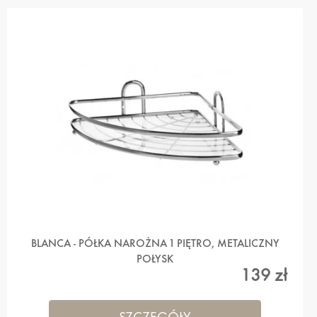
T
A
P
R
O
D
U
K
T
Ó
W
BLANCA - PÓŁKA NAROŻNA 1 PIĘTRO, METALICZNY
POŁYSK
139 zł