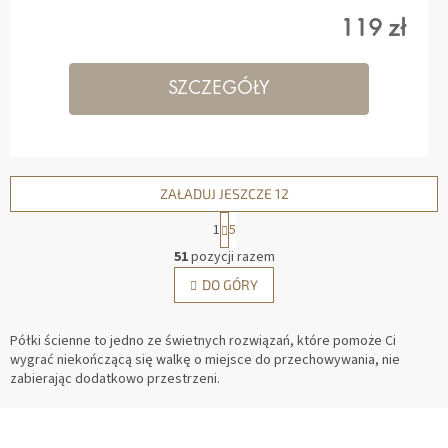
119 zł
SZCZEGÓŁY
ZAŁADUJ JESZCZE 12
1
5
K
51
pozycji razem
O
P
DO GÓRY
N
A
T
G
R
I
Półki ścienne to jedno ze świetnych rozwiązań, które pomoże Ci
O
N
wygrać niekończącą się walkę o miejsce do przechowywania, nie
L
A
zabierając dodatkowo przestrzeni.
K
C
I
J
S
A
L
I
T