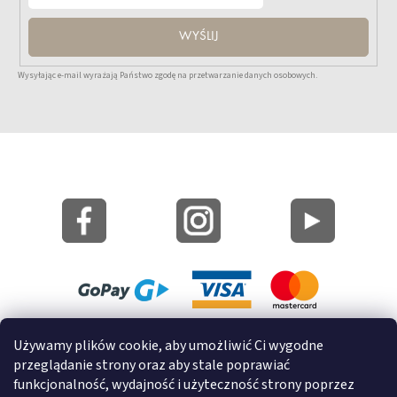
WYŚLIJ
Wysyłając e-mail wyrażają Państwo zgodę na przetwarzanie danych osobowych.
Mapa strony
Używamy plików cookie, aby umożliwić Ci wygodne
Informacje o cookies
przeglądanie strony oraz aby stale poprawiać
funkcjonalność, wydajność i użyteczność strony poprzez