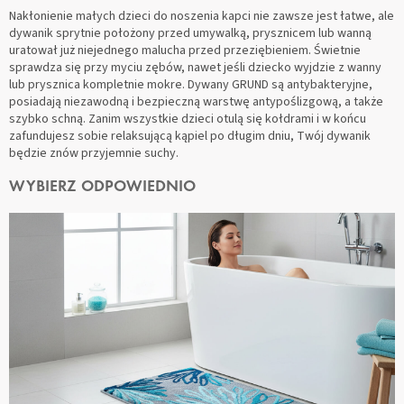
Nakłonienie małych dzieci do noszenia kapci nie zawsze jest łatwe, ale
dywanik sprytnie położony przed umywalką, prysznicem lub wanną
uratował już niejednego malucha przed przeziębieniem. Świetnie
sprawdza się przy myciu zębów, nawet jeśli dziecko wyjdzie z wanny
lub prysznica kompletnie mokre. Dywany GRUND są antybakteryjne,
posiadają niezawodną i bezpieczną warstwę antypoślizgową, a także
szybko schną. Zanim wszystkie dzieci otulą się kołdrami i w końcu
zafundujesz sobie relaksującą kąpiel po długim dniu, Twój dywanik
będzie znów przyjemnie suchy.
WYBIERZ ODPOWIEDNIO