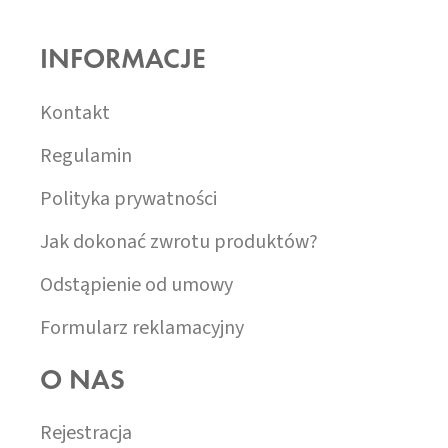
T
O
INFORMACJE
P
K
A
Kontakt
Regulamin
Polityka prywatności
Jak dokonać zwrotu produktów?
Odstąpienie od umowy
Formularz reklamacyjny
O NAS
Rejestracja