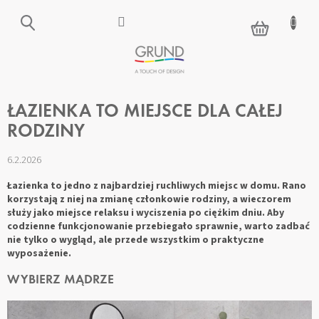
Przejść
do
KOSZYK
treści
ŁAZIENKA TO MIEJSCE DLA CAŁEJ
RODZINY
6.2.2026
Łazienka to jedno z najbardziej ruchliwych miejsc w domu. Rano
korzystają z niej na zmianę członkowie rodziny, a wieczorem
służy jako miejsce relaksu i wyciszenia po ciężkim dniu. Aby
codzienne funkcjonowanie przebiegało sprawnie, warto zadbać
nie tylko o wygląd, ale przede wszystkim o praktyczne
wyposażenie.
WYBIERZ MĄDRZE