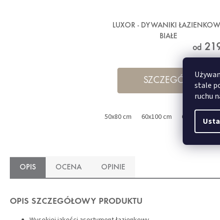
LUXOR - DYWANIKI ŁAZIENKO
BIAŁE
219
od
Używamy
SZCZEGÓŁY
stale p
ruchu n
50x80 cm
60x100 cm
60x60 cm
Usta
OPIS
OCENA
OPINIE
OPIS SZCZEGÓŁOWY PRODUKTU