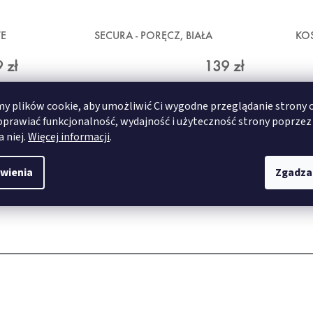
WE
SECURA - PORĘCZ, BIAŁA
KOS
 zł
139 zł
 plików cookie, aby umożliwić Ci wygodne przeglądanie strony 
SZCZEGÓŁY
oprawiać funkcjonalność, wydajność i użyteczność strony poprzez
a niej.
Więcej informacji
.
70x120 cm
80x150 cm
wienia
Zgadza