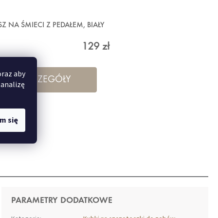
Z NA ŚMIECI Z PEDAŁEM, BIAŁY
129 zł
oraz aby
SZCZEGÓŁY
 analizę
m się
PARAMETRY DODATKOWE