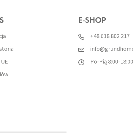
S
E-SHOP
cja
+48 618 802 217
storia
info@grundhome
 UE
Po-Pią 8:00-18:0
iów