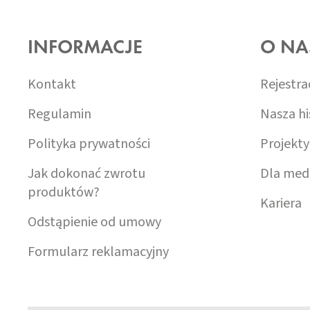
S
T
O
INFORMACJE
O NA
P
K
A
Kontakt
Rejestra
Regulamin
Nasza hi
Polityka prywatności
Projekty
Jak dokonać zwrotu
Dla med
produktów?
Kariera
Odstąpienie od umowy
Formularz reklamacyjny