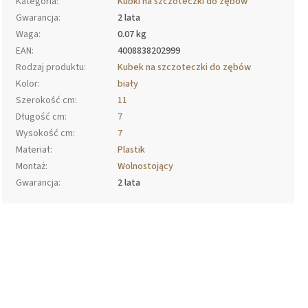
Kategoria
:
Kubki na szczoteczki do zębów
Gwarancja
:
2 lata
Waga
:
0.07 kg
EAN
:
4008838202999
Rodzaj produktu
:
Kubek na szczoteczki do zębów
Kolor
:
biały
Szerokość cm
:
11
Długość cm
:
7
Wysokość cm
:
7
Materiał
:
Plastik
Montaż
:
Wolnostojący
Gwarancja
:
2 lata