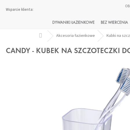
Przejść
OB
do
treści
DYWANIKI ŁAZIENKOWE
BEZ WIERCENIA
Home
Akcesoria łazienkowe
Kubki na szc
CANDY - KUBEK NA SZCZOTECZKI 