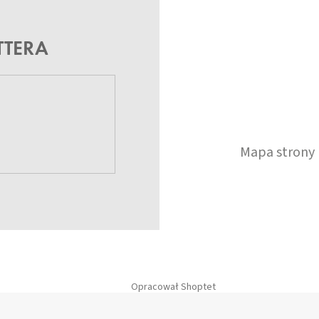
TTERA
Mapa strony
Opracował Shoptet
Copyright 2026
GrundHome.pl
. Wszystkie prawa zastrzeżone.