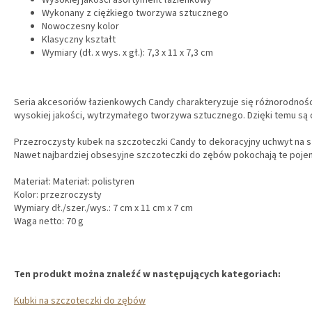
Wysokiej jakości asortyment łazienkowy
Wykonany z ciężkiego tworzywa sztucznego
Nowoczesny kolor
Klasyczny kształt
Wymiary (dł. x wys. x gł.): 7,3 x 11 x 7,3 cm
Seria akcesoriów łazienkowych Candy charakteryzuje się różnorodnośc
wysokiej jakości, wytrzymałego tworzywa sztucznego. Dzięki temu są o
Przezroczysty kubek na szczoteczki Candy to dekoracyjny uchwyt na sz
Nawet najbardziej obsesyjne szczoteczki do zębów pokochają te pojem
Materiał: Materiał: polistyren
Kolor: przezroczysty
Wymiary dł./szer./wys.: 7 cm x 11 cm x 7 cm
Waga netto: 70 g
Ten produkt można znaleźć w następujących kategoriach:
Kubki na szczoteczki do zębów