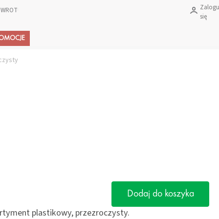
Zalogu
 ZWROTU PRODUKTÓW?
się
Koszyk
ROMOCJE
czysty
Dodaj do koszyka
ortyment plastikowy, przezroczysty.