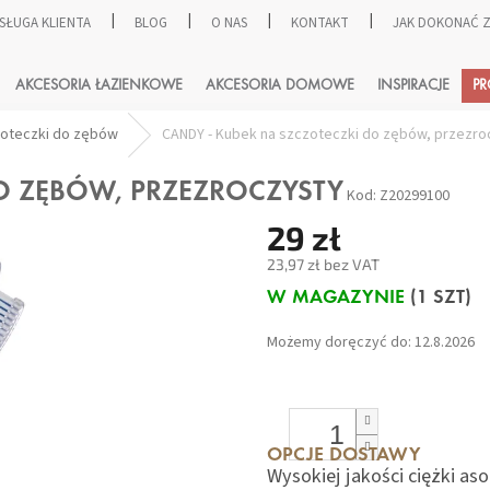
SŁUGA KLIENTA
BLOG
O NAS
KONTAKT
JAK DOKONAĆ
SZUKAJ
AKCESORIA ŁAZIENKOWE
AKCESORIA DOMOWE
INSPIRACJE
P
zoteczki do zębów
CANDY - Kubek na szczoteczki do zębów, przezro
DO ZĘBÓW, PRZEZROCZYSTY
Kod:
Z20299100
29 zł
23,97 zł bez VAT
Cena
W MAGAZYNIE
(1 SZT)
jednostkowa:
Możemy doręczyć do:
12.8.2026
OPCJE DOSTAWY
Wysokiej jakości ciężki as