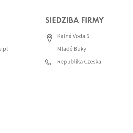
SIEDZIBA FIRMY
Kalná Voda 5
.pl
Mladé Buky
0
Republika Czeska