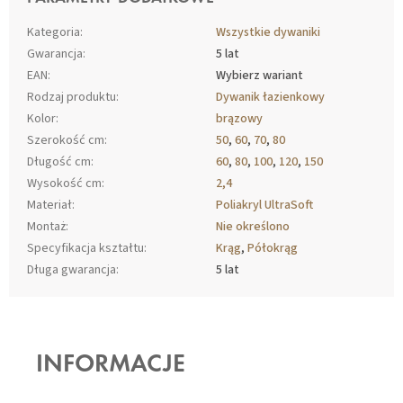
Kategoria
:
Wszystkie dywaniki
Gwarancja
:
5 lat
EAN
:
Wybierz wariant
Rodzaj produktu
:
Dywanik łazienkowy
Kolor
:
brązowy
Szerokość cm
:
50
,
60
,
70
,
80
Długość cm
:
60
,
80
,
100
,
120
,
150
Wysokość cm
:
2,4
Materiał
:
Poliakryl UltraSoft
Montaż
:
Nie określono
Specyfikacja kształtu
:
Krąg
,
Półokrąg
Długa gwarancja
:
5 lat
S
T
O
INFORMACJE
P
K