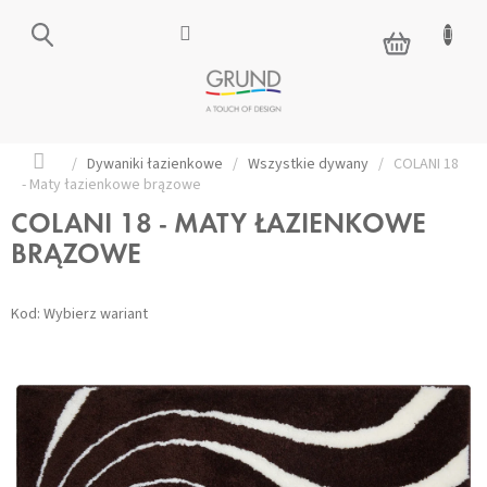
Przejść
do
KOSZYK
treści
Home
/
Dywaniki łazienkowe
/
Wszystkie dywany
/
COLANI 18
- Maty łazienkowe brązowe
COLANI 18 - MATY ŁAZIENKOWE
BRĄZOWE
Kod:
Wybierz wariant