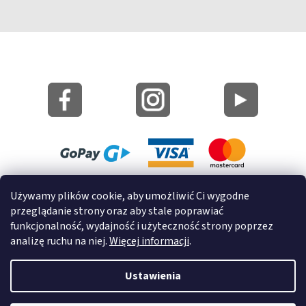
Mapa strony
Używamy plików cookie, aby umożliwić Ci wygodne
Informacje o cookies
przeglądanie strony oraz aby stale poprawiać
funkcjonalność, wydajność i użyteczność strony poprzez
© 2022 GRUND a.s.
analizę ruchu na niej.
Więcej informacji
.
Ustawienia
Opracował Shoptet