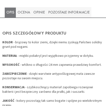
OPIS
OCENA
OPINIE
POZOSTAŁE INFORMACJE
OPIS SZCZEGÓŁOWY PRODUKTU
KOLOR
- brązowy to kolor ziemi, dzięki niemu zyskują Państwo solidny
grunt pod nogami.
MATERIAŁ
- miękki poliakryl jest wyjątkowo przyjemny w dotyku.
WYSOKOŚĆ
- włókno o długości 24 mm zapewnia prawdziwy komfort.
ZABEZPIECZENIE
- dzięki warstwie antypoślizgowej mata zawsze
pozostaje na swoim miejscu.
KONSERWACJA
- szybkoschnący materiał zapobiega rozwojowi
bakterii i jest bezpieczny zarówno dla pralki, jak i suszarki.
JAKOŚĆ
- kolory pozostają tak samo bogate i spójne po wielokrotnym
praniu.