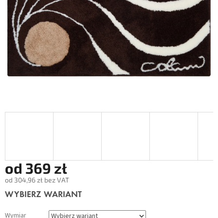
od
369 zł
od
304,96 zł
bez VAT
Cena
WYBIERZ WARIANT
jednostkowa:
Wymiar