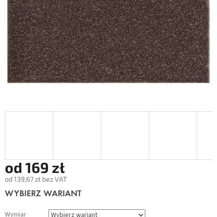
od
169 zł
od
139,67 zł
bez VAT
Cena
WYBIERZ WARIANT
jednostkowa:
Wymiar