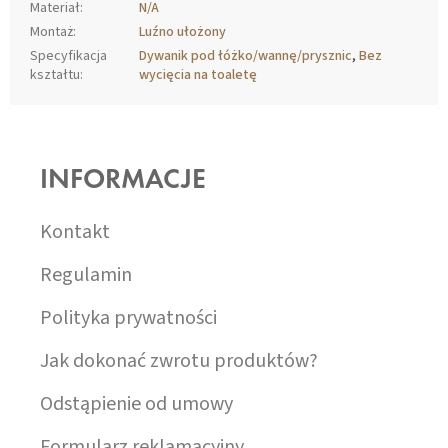
Materiał
:
N/A
Montaż
:
Luźno ułożony
Specyfikacja
Dywanik pod łóżko/wannę/prysznic
,
Bez
kształtu
:
wycięcia na toaletę
S
T
O
INFORMACJE
P
K
A
Kontakt
Regulamin
Polityka prywatności
Jak dokonać zwrotu produktów?
Odstąpienie od umowy
Formularz reklamacyjny