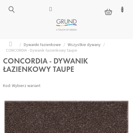
Przejść
do
KOSZYK
treści
Home
/
Dywaniki łazienkowe
/
Wszystkie dywany
/
CONCORDIA - Dywanik łazienkowy taupe
CONCORDIA - DYWANIK
ŁAZIENKOWY TAUPE
Kod:
Wybierz wariant