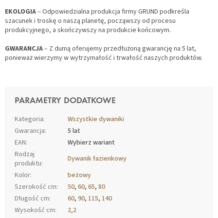
EKOLOGIA
– Odpowiedzialna produkcja firmy GRUND podkreśla
szacunek i troskę o naszą planetę, począwszy od procesu
produkcyjnego, a skończywszy na produkcie końcowym.
GWARANCJA
– Z dumą oferujemy przedłużoną gwarancję na 5 lat,
ponieważ wierzymy w wytrzymałość i trwałość naszych produktów.
PARAMETRY DODATKOWE
Kategoria
:
Wszystkie dywaniki
Gwarancja
:
5 lat
EAN
:
Wybierz wariant
Rodzaj
Dywanik łazienkowy
produktu
:
Kolor
:
beżowy
Szerokość cm
:
50
,
60
,
65
,
80
Długość cm
:
60
,
90
,
115
,
140
Wysokość cm
:
2,2