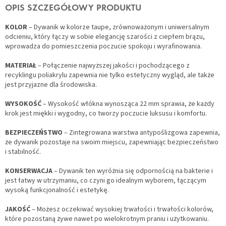
OPIS SZCZEGÓŁOWY PRODUKTU
KOLOR
– Dywanik w kolorze taupe, zrównoważonym i uniwersalnym
odcieniu, który łączy w sobie elegancję szarości z ciepłem brązu,
wprowadza do pomieszczenia poczucie spokoju i wyrafinowania.
MATERIAŁ
– Połączenie najwyższej jakości i pochodzącego z
recyklingu poliakrylu zapewnia nie tylko estetyczny wygląd, ale także
jest przyjazne dla środowiska.
WYSOKOŚĆ
– Wysokość włókna wynosząca 22 mm sprawia, że każdy
krok jest miękki i wygodny, co tworzy poczucie luksusu i komfortu.
BEZPIECZEŃSTWO
– Zintegrowana warstwa antypoślizgowa zapewnia,
że dywanik pozostaje na swoim miejscu, zapewniając bezpieczeństwo
i stabilność.
KONSERWACJA
– Dywanik ten wyróżnia się odpornością na bakterie i
jest łatwy w utrzymaniu, co czyni go idealnym wyborem, łączącym
wysoką funkcjonalność i estetykę.
JAKOŚĆ
– Możesz oczekiwać wysokiej trwałości i trwałości kolorów,
które pozostaną żywe nawet po wielokrotnym praniu i użytkowaniu.