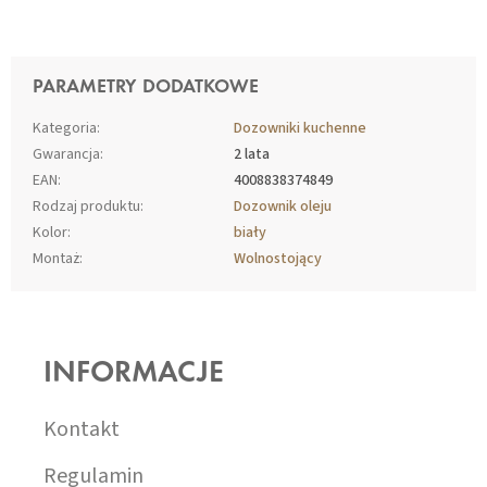
PARAMETRY DODATKOWE
Kategoria
:
Dozowniki kuchenne
Gwarancja
:
2 lata
EAN
:
4008838374849
Rodzaj produktu
:
Dozownik oleju
Kolor
:
biały
Montaż
:
Wolnostojący
S
T
O
INFORMACJE
P
K
A
Kontakt
Regulamin