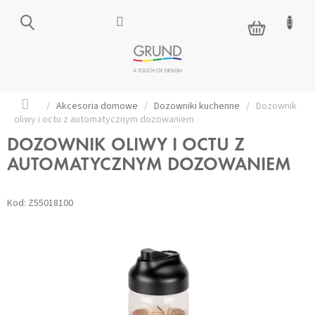
Przejść
do
KOSZYK
treści
Home
/
Akcesoria domowe
/
Dozowniki kuchenne
/
Dozownik
oliwy i octu z automatycznym dozowaniem
DOZOWNIK OLIWY I OCTU Z
AUTOMATYCZNYM DOZOWANIEM
Kod:
Z55018100