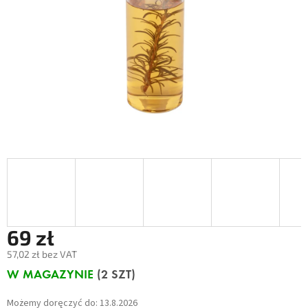
69 zł
57,02 zł bez VAT
Cena
W MAGAZYNIE
(2 SZT)
jednostkowa:
Możemy doręczyć do:
13.8.2026