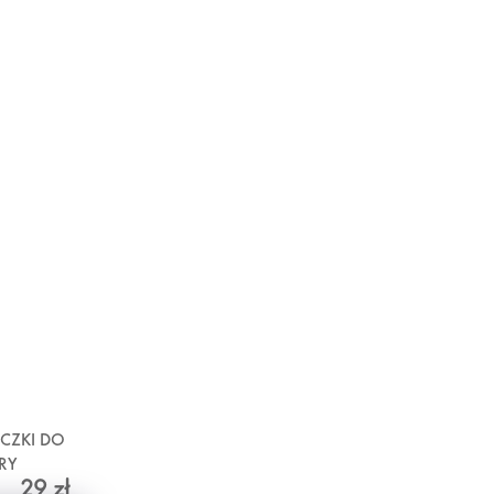
ECZKI DO
RY
29 zł