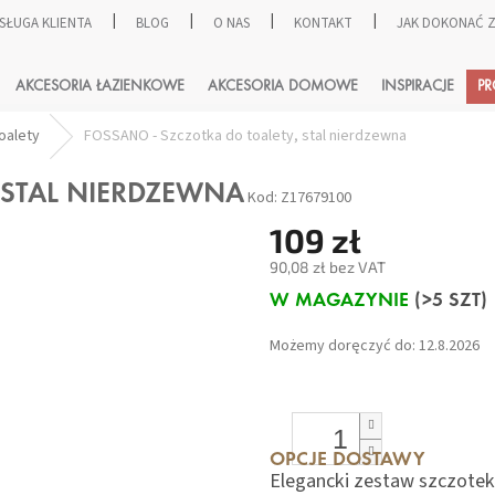
SŁUGA KLIENTA
BLOG
O NAS
KONTAKT
JAK DOKONAĆ
SZUKAJ
AKCESORIA ŁAZIENKOWE
AKCESORIA DOMOWE
INSPIRACJE
P
oalety
FOSSANO - Szczotka do toalety, stal nierdzewna
 STAL NIERDZEWNA
Kod:
Z17679100
109 zł
90,08 zł bez VAT
Cena
W MAGAZYNIE
(>5 SZT)
jednostkowa:
Możemy doręczyć do:
12.8.2026
OPCJE DOSTAWY
Elegancki zestaw szczotek