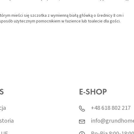
tórym mieści się szczotka z wymienną białą główką o średnicy 8 cm i
 sposób użytecznym pomocnikiem w łazience lub toalecie dla gości.
S
E-SHOP
cja
+48 618 802 217
storia
info@grundhome
 UE
Po-Pią 8:00-18:0