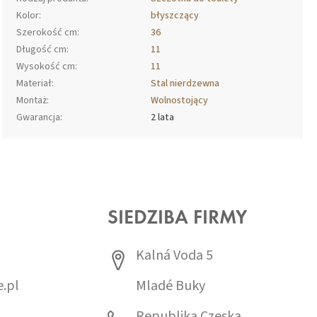
Kolor
:
błyszczący
Szerokość cm
:
36
Długość cm
:
11
Wysokość cm
:
11
Materiał
:
Stal nierdzewna
Montaż
:
Wolnostojący
Gwarancja
:
2 lata
SIEDZIBA FIRMY
Kalná Voda 5
.pl
Mladé Buky
0
Republika Czeska