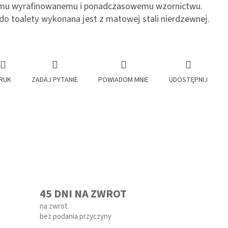
emu wyrafinowanemu i ponadczasowemu wzornictwu.
do toalety wykonana jest z matowej stali nierdzewnej.
RUK
ZADAJ PYTANIE
POWIADOM MNIE
UDOSTĘPNIJ
45 DNI NA ZWROT
na zwrot
bez podania przyczyny