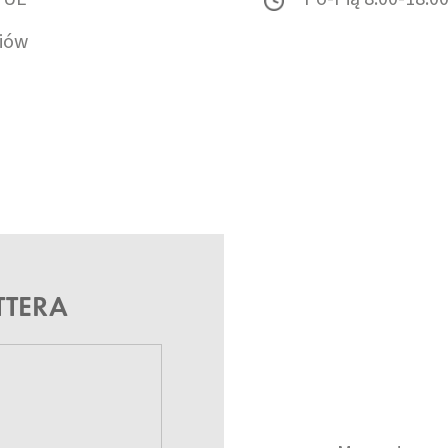
iów
TTERA