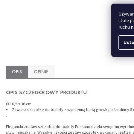
Używamy
stale p
ruchu n
50x60 cm
Usta
OPIS
OPINIE
OPIS SZCZEGÓŁOWY PRODUKTU
Ø 10,5 x 36 cm
Zawiera szczotkę do toalety z wymienną białą główką o średnicy 8 
.
Elegancki zestaw szczotek do toalety Fossano dzięki swojemu wyraf
stylu mieszkania. Wysokiej jakości zestaw szczotek wykonany jest z mat