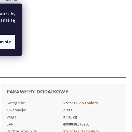
oraz aby
 analizę
m się
PARAMETRY DODATKOWE
Kategoria
:
Szczotki do toalety
Gwarancja
:
2 lata
Waga
:
0.781 kg
EAN
:
4008838176795
Rodzaj produktu
:
Szczotka do toalety