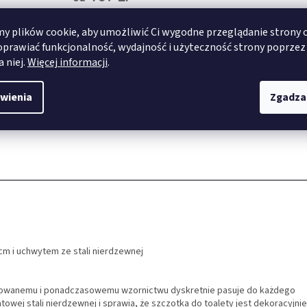
 plików cookie, aby umożliwić Ci wygodne przeglądanie strony 
SZCZEGÓŁY
SZCZEGÓŁY
oprawiać funkcjonalność, wydajność i użyteczność strony poprzez
a niej.
Więcej informacji
.
60x100 cm
70x120 cm
wienia
Zgadza
cm i uchwytem ze stali nierdzewnej
inowanemu i ponadczasowemu wzornictwu dyskretnie pasuje do każdego
owej stali nierdzewnej i sprawia, że szczotka do toalety jest dekoracyjnie