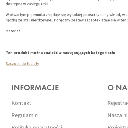
dostępna w zasięgu ręki.
W otwartym pojemniku znajduje się wysokiej jakości szklany wkład, w k
rączką ze stali nierdzewnej. Poręczny zestaw szczotek staje się w ten
Materiał
Ten produkt można znaleźć w następujących kategoriach:
Szczotki do toalety
S
T
O
INFORMACJE
O NA
P
K
A
Kontakt
Rejestra
Regulamin
Nasza hi
Polityka prywatności
Projekty