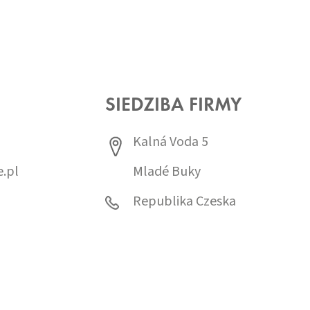
SIEDZIBA FIRMY
Kalná Voda 5
.pl
Mladé Buky
0
Republika Czeska