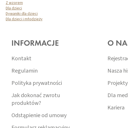
Z wzorem
Dla dzieci
Dywaniki dla dzieci
Dla dzieci i młodzieży
S
T
O
INFORMACJE
O NA
P
K
A
Kontakt
Rejestra
Regulamin
Nasza hi
Polityka prywatności
Projekty
Jak dokonać zwrotu
Dla med
produktów?
Kariera
Odstąpienie od umowy
Formularz reklamacyjny