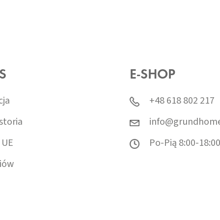
S
E-SHOP
cja
+48 618 802 217
storia
info@grundhome
 UE
Po-Pią 8:00-18:0
iów