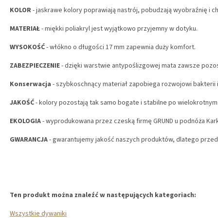
KOLOR
- jaskrawe kolory poprawiają nastrój, pobudzają wyobraźnię i c
MATERIAŁ
- miękki poliakryl jest wyjątkowo przyjemny w dotyku.
WYSOKOŚĆ
- włókno o długości 17 mm zapewnia duży komfort.
ZABEZPIECZENIE
- dzięki warstwie antypoślizgowej mata zawsze pozos
Konserwacja
- szybkoschnący materiał zapobiega rozwojowi bakterii i
JAKOŚĆ
- kolory pozostają tak samo bogate i stabilne po wielokrotnym 
EKOLOGIA
- wyprodukowana przez czeską firmę GRUND u podnóża Ka
GWARANCJA
- gwarantujemy jakość naszych produktów, dlatego przedł
Ten produkt można znaleźć w następujących kategoriach:
Wszystkie dywaniki