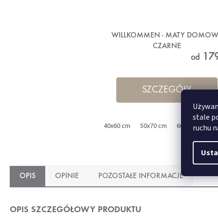
WILLKOMMEN - MATY DOMOW
CZARNE
179
od
SZCZEGÓŁY
Używamy
stale p
40x60 cm
50x70 cm
60x85 cm
ruchu n
Usta
OPIS
OPINIE
POZOSTAŁE INFORMACJE
OPIS SZCZEGÓŁOWY PRODUKTU