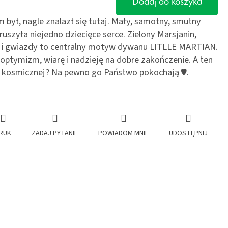
Dodaj do koszyka
 był, nagle znalazł się tutaj. Mały, samotny, smutny
oruszyła niejedno dziecięce serce. Zielony Marsjanin,
y i gwiazdy to centralny motyw dywanu LITLLE MARTIAN.
optymizm, wiarę i nadzieję na dobre zakończenie. A ten
ie kosmicznej? Na pewno go Państwo pokochają ♥.
RUK
ZADAJ PYTANIE
POWIADOM MNIE
UDOSTĘPNIJ