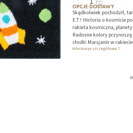
OPCJE DOSTAWY
Skądkolwiek pochodził, tam
E.T.! Historia o kosmicie p
rakieta kosmiczna, planet
Radosne kolory przynoszą 
słodki Marsjanin w rakiec
Informacje szczegółowe
D