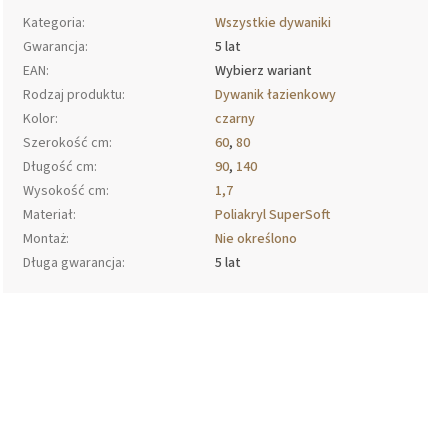
Kategoria
:
Wszystkie dywaniki
Gwarancja
:
5 lat
EAN
:
Wybierz wariant
Rodzaj produktu
:
Dywanik łazienkowy
Kolor
:
czarny
Szerokość cm
:
60
,
80
Długość cm
:
90
,
140
Wysokość cm
:
1,7
Materiał
:
Poliakryl SuperSoft
Montaż
:
Nie określono
Długa gwarancja
:
5 lat