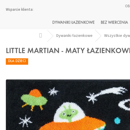
Przejść
OB
do
treści
DYWANIKI ŁAZIENKOWE
BEZ WIERCENIA
Home
Dywaniki łazienkowe
Wszystkie dy
LITTLE MARTIAN - MATY ŁAZIENKO
DLA DZIECI