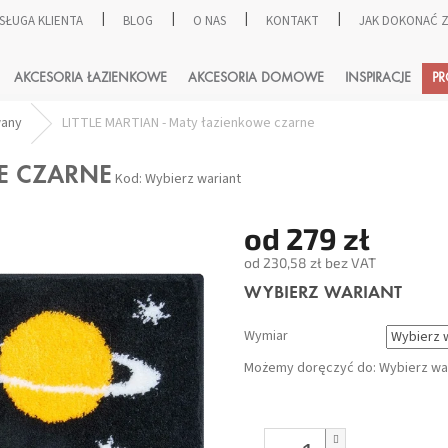
SŁUGA KLIENTA
BLOG
O NAS
KONTAKT
JAK DOKONAĆ
SZUKAJ
AKCESORIA ŁAZIENKOWE
AKCESORIA DOMOWE
INSPIRACJE
P
wany
LITTLE MARTIAN - Maty łazienkowe czarne
WE CZARNE
Kod:
Wybierz wariant
od
279 zł
od
230,58 zł
bez VAT
Cena
WYBIERZ WARIANT
jednostkowa:
Wymiar
Możemy doręczyć do:
Wybierz wa