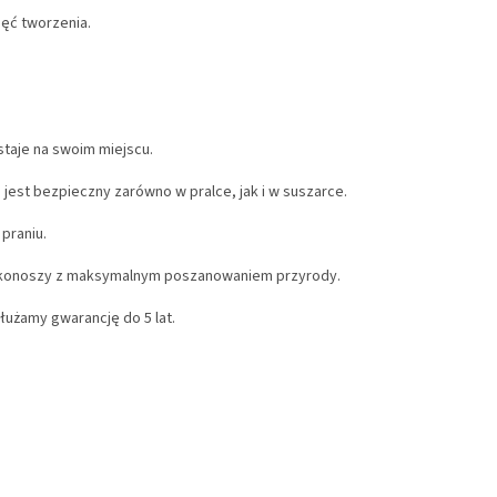
hęć tworzenia.
taje na swoim miejscu.
 jest bezpieczny zarówno w pralce, jak i w suszarce.
praniu.
rkonoszy z maksymalnym poszanowaniem przyrody.
użamy gwarancję do 5 lat.