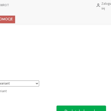
Zalogu
 ZWROTU PRODUKTÓW?
się
Koszyk
ROMOCJE
riant