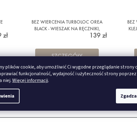
E
BEZ WIERCENIA TURBOLOC OREA
BEZ
BLACK - WIESZAK NA RĘCZNIKI,
KLE
 zł
139 zł
CZARNY
SZCZEGÓŁY
 plików cookie, aby umożliwić Ci wygodne przeglądanie strony 
oprawiać funkcjonalność, wydajność i użyteczność strony poprzez
a niej.
Więcej informacji
.
wienia
Zgadza