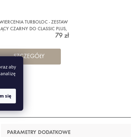
 WIERCENIA TURBOLOC - ZESTAW
JĄCY CZARNY DO CLASSIC PLUS,
79 zł
CZARNY
SZCZEGÓŁY
oraz aby
 analizę
m się
PARAMETRY DODATKOWE