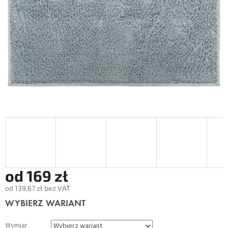
od
169 zł
od
139,67 zł
bez VAT
Cena
WYBIERZ WARIANT
jednostkowa:
Wymiar