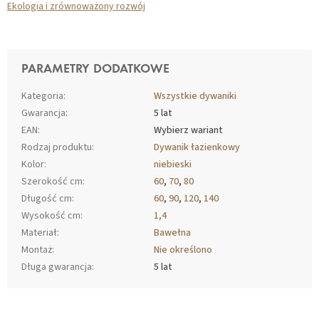
Ekologia i zrównoważony rozwój
PARAMETRY DODATKOWE
Kategoria
:
Wszystkie dywaniki
Gwarancja
:
5 lat
EAN
:
Wybierz wariant
Rodzaj produktu
:
Dywanik łazienkowy
Kolor
:
niebieski
Szerokość cm
:
60
,
70
,
80
Długość cm
:
60
,
90
,
120
,
140
Wysokość cm
:
1,4
Materiał
:
Bawełna
Montaż
:
Nie określono
Długa gwarancja
:
5 lat
S
T