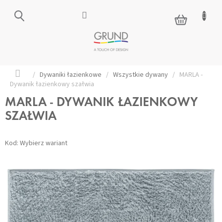
Przejść
do
KOSZYK
treści
Home
/
Dywaniki łazienkowe
/
Wszystkie dywany
/
MARLA -
Dywanik łazienkowy szałwia
MARLA - DYWANIK ŁAZIENKOWY
SZAŁWIA
Kod:
Wybierz wariant