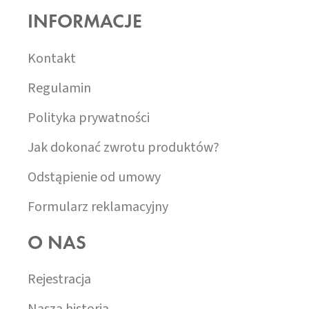
O
INFORMACJE
P
K
A
Kontakt
Regulamin
Polityka prywatności
Jak dokonać zwrotu produktów?
Odstąpienie od umowy
Formularz reklamacyjny
O NAS
Rejestracja
Nasza historia