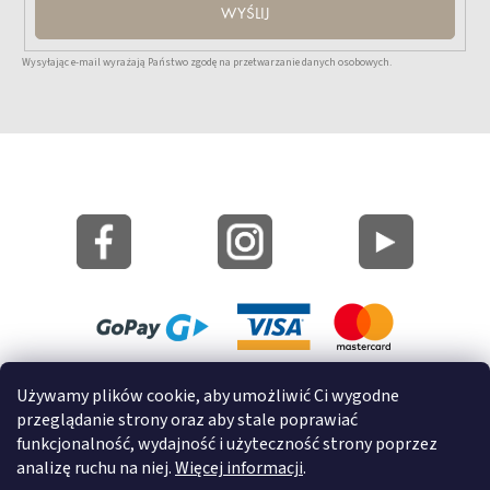
WYŚLIJ
Wysyłając e-mail wyrażają Państwo zgodę na przetwarzanie danych osobowych.
Mapa strony
Używamy plików cookie, aby umożliwić Ci wygodne
Informacje o cookies
przeglądanie strony oraz aby stale poprawiać
funkcjonalność, wydajność i użyteczność strony poprzez
© 2022 GRUND a.s.
analizę ruchu na niej.
Więcej informacji
.