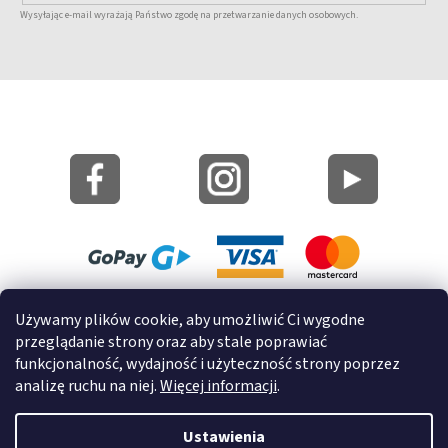
Wysyłając e-mail wyrażają Państwo zgodę na przetwarzanie danych osobowych.
Mapa strony
Używamy plików cookie, aby umożliwić Ci wygodne
Informacje o cookies
przeglądanie strony oraz aby stale poprawiać
funkcjonalność, wydajność i użyteczność strony poprzez
© 2022 GRUND a.s.
analizę ruchu na niej.
Więcej informacji
.
Ustawienia