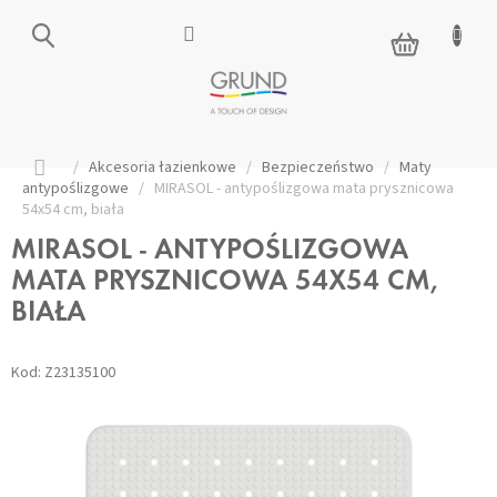
Przejść
do
KOSZYK
treści
Home
/
Akcesoria łazienkowe
/
Bezpieczeństwo
/
Maty
antypoślizgowe
/
MIRASOL - antypoślizgowa mata prysznicowa
54x54 cm, biała
MIRASOL - ANTYPOŚLIZGOWA
MATA PRYSZNICOWA 54X54 CM,
BIAŁA
Kod:
Z23135100