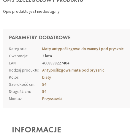
OPIS SZCZEGÓŁOWY PRODUKTU
Opis produktu jest niedostępny
PARAMETRY DODATKOWE
Kategoria
:
Maty antypoślizgowe do wanny i pod prysznic
Gwarancja
:
2 lata
EAN
:
4008838227404
Rodzaj produktu
:
Antypoślizgowa mata pod prysznic
Kolor
:
biały
Szerokość cm
:
54
Długość cm
:
54
Montaż
:
Przyssawki
S
T
O
INFORMACJE
P