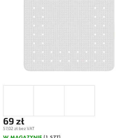
69 zł
57,02 zł bez VAT
Cena