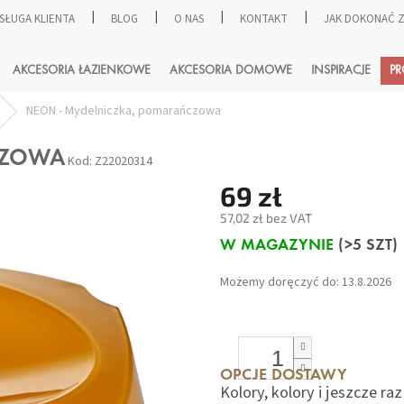
SŁUGA KLIENTA
BLOG
O NAS
KONTAKT
JAK DOKONAĆ
SZUKAJ
AKCESORIA ŁAZIENKOWE
AKCESORIA DOMOWE
INSPIRACJE
P
NEON - Mydelniczka, pomarańczowa
CZOWA
Kod:
Z22020314
69 zł
57,02 zł bez VAT
Cena
W MAGAZYNIE
(>5 SZT)
jednostkowa:
Możemy doręczyć do:
13.8.2026
OPCJE DOSTAWY
Kolory, kolory i jeszcze ra