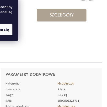
oraz aby
 analizę
SZCZEGÓŁY
m się
PARAMETRY DODATKOWE
Kategoria
:
Mydelniczki
Gwarancja
:
2 lata
Waga
:
0.12 kg
EAN
:
8590507326731
Rodzaj produktu
:
Mydelniczka