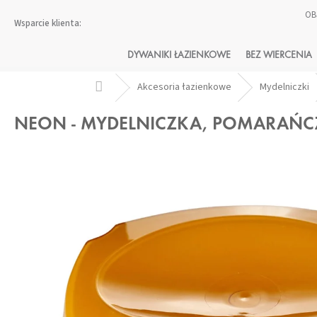
Przejść
OB
do
treści
DYWANIKI ŁAZIENKOWE
BEZ WIERCENIA
Home
Akcesoria łazienkowe
Mydelniczki
NEON - MYDELNICZKA, POMARAŃ