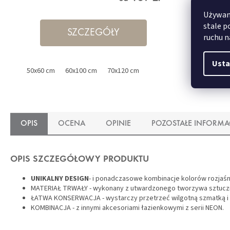
Używamy
stale p
SZCZEGÓŁY
ruchu n
Usta
50x60 cm
60x100 cm
70x120 cm
OPIS
OCENA
OPINIE
POZOSTAŁE INFORMA
OPIS SZCZEGÓŁOWY PRODUKTU
UNIKALNY DESIGN
- i ponadczasowe kombinacje kolorów rozjaśn
MATERIAŁ TRWAŁY - wykonany z utwardzonego tworzywa sztucz
ŁATWA KONSERWACJA - wystarczy przetrzeć wilgotną szmatką i 
KOMBINACJA - z innymi akcesoriami łazienkowymi z serii NEON.