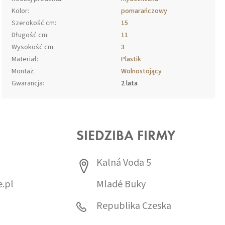
Kolor
:
pomarańczowy
Szerokość cm
:
15
Długość cm
:
11
Wysokość cm
:
3
Materiał
:
Plastik
Montaż
:
Wolnostojący
Gwarancja
:
2 lata
SIEDZIBA FIRMY
Kalná Voda 5
.pl
Mladé Buky
0
Republika Czeska