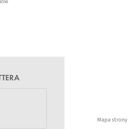
iów
TTERA
Mapa strony