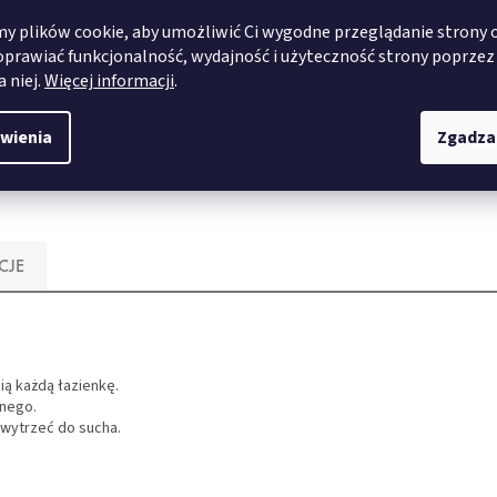
 plików cookie, aby umożliwić Ci wygodne przeglądanie strony 
oprawiać funkcjonalność, wydajność i użyteczność strony poprzez
SZCZEGÓŁY
SZCZEGÓŁY
a niej.
Więcej informacji
.
wienia
Zgadza
CJE
ią każdą łazienkę.
nego.
wytrzeć do sucha.