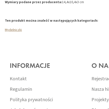
Wymiary podane przez producenta:
14,4x10,4x3 cm
Ten produkt można znaleźć w następujących kategoriach:
Mydelniczki
S
T
O
INFORMACJE
O NA
P
K
A
Kontakt
Rejestra
Regulamin
Nasza hi
Polityka prywatności
Projekty