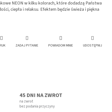
nkowe NEON w kilku kolorach, które dodadzą Państwa
dości, ciepła i relaksu. Efektem będzie świeża i piękna
RUK
ZADAJ PYTANIE
POWIADOM MNIE
UDOSTĘPNIJ
45 DNI NA ZWROT
na zwrot
bez podania przyczyny