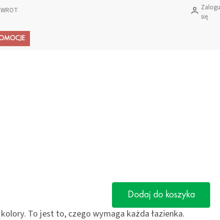
Zalogu
 ZWROTU PRODUKTÓW?
się
Koszyk
ROMOCJE
Dodaj do koszyka
z kolory. To jest to, czego wymaga każda łazienka.