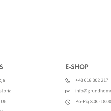
S
E-SHOP
cja
+48 618 802 217
storia
info@grundhome
 UE
Po-Pią 8:00-18:0