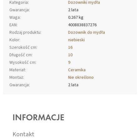
Kategoria
:
Dozowniki mydła
Gwarancja
:
2 lata
Waga
:
0.267 kg
EAN
:
4008838837276
Rodzaj produktu
:
Dozownik do mydła
Kolor
:
niebieski
Szerokość cm
:
16
Długość cm
:
10
Wysokość cm
:
9
Materiał
:
Ceramika
Montaż
:
Nie określono
Gwarancja
:
2 lata
S
T
O
INFORMACJE
P
K
A
Kontakt