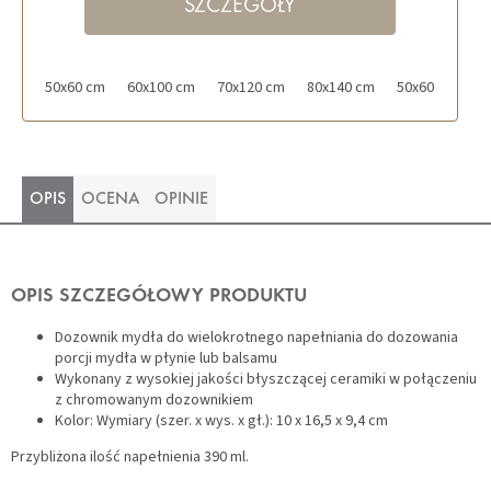
SZCZEGÓŁY
50x60 cm
60x100 cm
70x120 cm
80x140 cm
50x60 cm z wy
OPIS
OCENA
OPINIE
OPIS SZCZEGÓŁOWY PRODUKTU
Dozownik mydła do wielokrotnego napełniania do dozowania
porcji mydła w płynie lub balsamu
Wykonany z wysokiej jakości błyszczącej ceramiki w połączeniu
z chromowanym dozownikiem
Kolor: Wymiary (szer. x wys. x gł.): 10 x 16,5 x 9,4 cm
Przybliżona ilość napełnienia 390 ml.