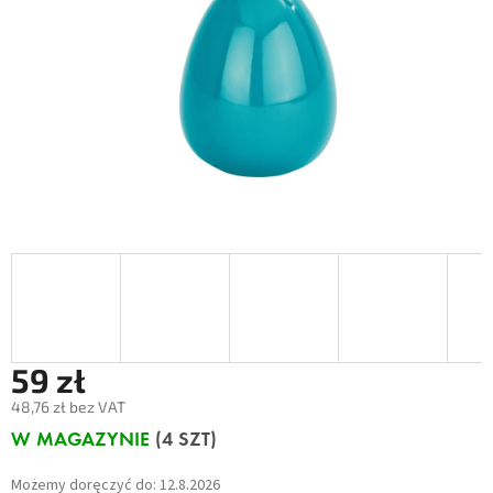
59 zł
48,76 zł bez VAT
Cena
W MAGAZYNIE
(4 SZT)
jednostkowa:
Możemy doręczyć do:
12.8.2026