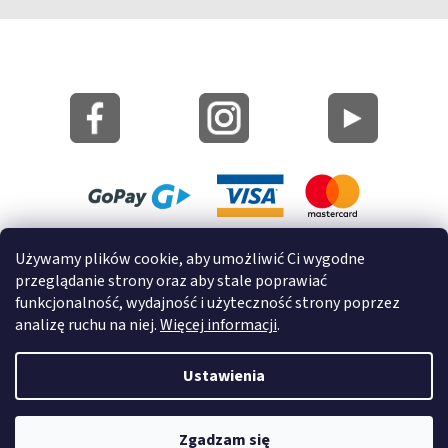
Mapa strony
Używamy plików cookie, aby umożliwić Ci wygodne
Informacje o cookies
przeglądanie strony oraz aby stale poprawiać
funkcjonalność, wydajność i użyteczność strony poprzez
© 2022 GRUND a.s.
analizę ruchu na niej.
Więcej informacji
.
Ustawienia
Opracował Shoptet
Zgadzam się