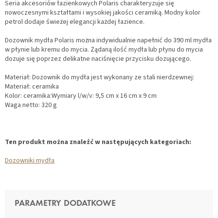
Seria akcesoriów łazienkowych Polaris charakteryzuje się
nowoczesnymi kształtami i wysokiej jakości ceramiką. Modny kolor
petrol dodaje świeżej elegancji każdej łazience.
Dozownik mydła Polaris można indywidualnie napełnić do 390 ml mydła
w płynie lub kremu do mycia. Żądaną ilość mydła lub płynu do mycia
dozuje się poprzez delikatne naciśnięcie przycisku dozującego.
Materiał: Dozownik do mydła jest wykonany ze stali nierdzewnej:
Materiał: ceramika
Kolor: ceramika:Wymiary l/w/v: 9,5 cm x 16 cm x 9 cm
Waga netto: 320 g
Ten produkt można znaleźć w następujących kategoriach:
Dozowniki mydła
PARAMETRY DODATKOWE