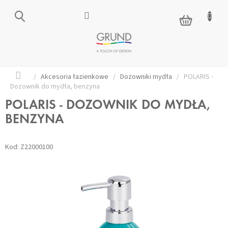
Przejść
do
KOSZYK
treści
Home
/
Akcesoria łazienkowe
/
Dozowniki mydła
/
POLARIS -
Dozownik do mydła, benzyna
POLARIS - DOZOWNIK DO MYDŁA,
BENZYNA
Kod:
Z22000100