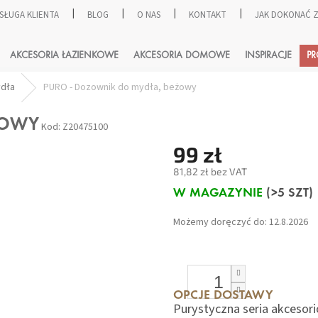
SŁUGA KLIENTA
BLOG
O NAS
KONTAKT
JAK DOKONAĆ
SZUKAJ
AKCESORIA ŁAZIENKOWE
AKCESORIA DOMOWE
INSPIRACJE
P
ydła
PURO - Dozownik do mydła, beżowy
ŻOWY
Kod:
Z20475100
99 zł
81,82 zł bez VAT
Cena
W MAGAZYNIE
(>5 SZT)
jednostkowa:
Możemy doręczyć do:
12.8.2026
OPCJE DOSTAWY
Purystyczna seria akcesor