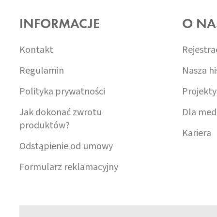
T
O
INFORMACJE
O NA
P
K
A
Kontakt
Rejestra
Regulamin
Nasza hi
Polityka prywatności
Projekty
Jak dokonać zwrotu
Dla med
produktów?
Kariera
Odstąpienie od umowy
Formularz reklamacyjny