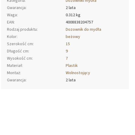
Kategoria
:
Dozowniki mydła
Gwarancja
:
2 lata
Waga
:
0.312 kg
EAN
:
4008838204757
Rodzaj produktu
:
Dozownik do mydła
Kolor
:
beżowy
Szerokość cm
:
15
Długość cm
:
9
Wysokość cm
:
7
Materiał
:
Plastik
Montaż
:
Wolnostojący
Gwarancja
:
2 lata