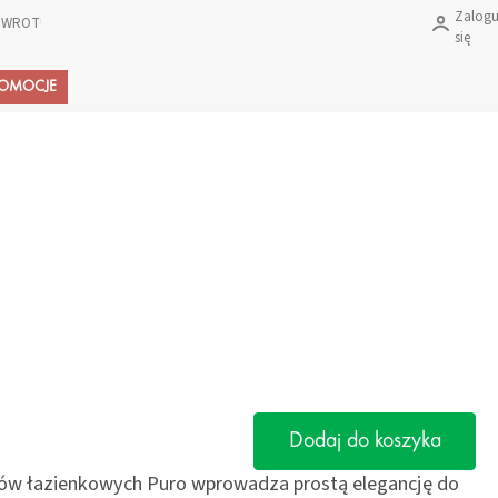
Zalogu
 ZWROTU PRODUKTÓW?
się
Koszyk
ROMOCJE
Dodaj do koszyka
iów łazienkowych Puro wprowadza prostą elegancję do