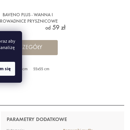
BAVENO PLUS - WANNA I
PROWADNICE PRYSZNICOWE
59 zł
BEŻOWY
od
oraz aby
 analizę
SZCZEGÓŁY
m się
 cm
36x92 cm
55x55 cm
PARAMETRY DODATKOWE