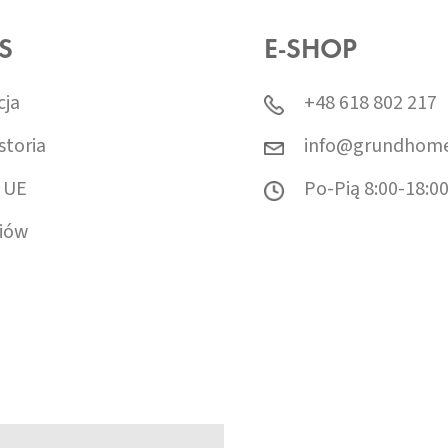
S
E-SHOP
cja
+48 618 802 217
storia
info@grundhome
 UE
Po-Pią 8:00-18:0
iów