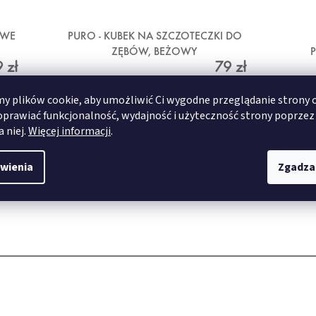
OWE
PURO - KUBEK NA SZCZOTECZKI DO
ZĘBÓW, BEŻOWY
 zł
79 zł
 plików cookie, aby umożliwić Ci wygodne przeglądanie strony 
oprawiać funkcjonalność, wydajność i użyteczność strony poprzez
SZCZEGÓŁY
a niej.
Więcej informacji
.
wienia
Zgadza
24x32