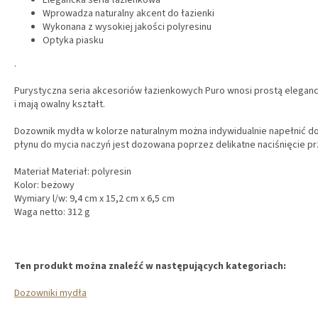
Elegancka seria łazienkowa
Wprowadza naturalny akcent do łazienki
Wykonana z wysokiej jakości polyresinu
Optyka piasku
.
Purystyczna seria akcesoriów łazienkowych Puro wnosi prostą elegancj
i mają owalny kształt.
Dozownik mydła w kolorze naturalnym można indywidualnie napełnić do
płynu do mycia naczyń jest dozowana poprzez delikatne naciśnięcie p
Materiał Materiał: polyresin
Kolor: beżowy
Wymiary l/w: 9,4 cm x 15,2 cm x 6,5 cm
Waga netto: 312 g
Ten produkt można znaleźć w następujących kategoriach:
Dozowniki mydła
S