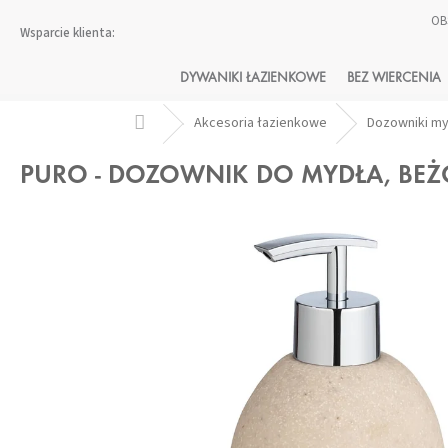
Przejść
OB
do
treści
DYWANIKI ŁAZIENKOWE
BEZ WIERCENIA
Home
Akcesoria łazienkowe
Dozowniki m
PURO - DOZOWNIK DO MYDŁA, BE