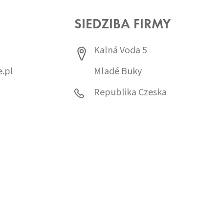
SIEDZIBA FIRMY
Kalná Voda 5
.pl
Mladé Buky
0
Republika Czeska