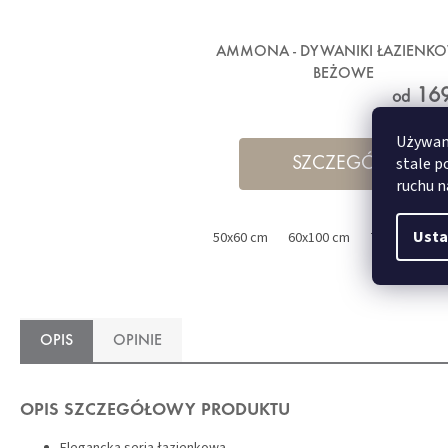
AMMONA - DYWANIKI ŁAZIENK
BEŻOWE
169
od
Używamy
stale p
SZCZEGÓŁY
ruchu n
Usta
50x60 cm
60x100 cm
70x120 cm
OPIS
OPINIE
OPIS SZCZEGÓŁOWY PRODUKTU