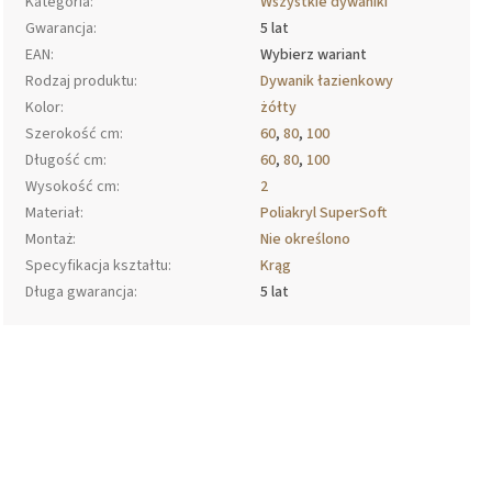
Kategoria
:
Wszystkie dywaniki
Gwarancja
:
5 lat
EAN
:
Wybierz wariant
Rodzaj produktu
:
Dywanik łazienkowy
Kolor
:
żółty
Szerokość cm
:
60
,
80
,
100
Długość cm
:
60
,
80
,
100
Wysokość cm
:
2
Materiał
:
Poliakryl SuperSoft
Montaż
:
Nie określono
Specyfikacja kształtu
:
Krąg
Długa gwarancja
:
5 lat