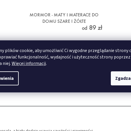
MORMOR - MATY I MATERACE DO
DOMU SZARE I ŻÓŁTE
89 zł
od
SZCZEGÓŁY
 plików cookie, aby umożliwić Ci wygodne przeglądanie strony 
oprawiać funkcjonalność, wydajność i użyteczność strony poprzez
a niej.
Więcej informacji
.
40x60 cm
50x70 cm
wienia
Zgadza