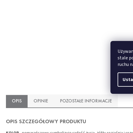
Używamy
stale p
ruchu n
Usta
OPIS
OPINIE
POZOSTAŁE INFORMACJE
OPIS SZCZEGÓŁOWY PRODUKTU