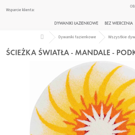
Przejść
OB
do
treści
DYWANIKI ŁAZIENKOWE
BEZ WIERCENIA
Home
Dywaniki łazienkowe
Wszystkie dy
ŚCIEŻKA ŚWIATŁA - MANDALE - POD