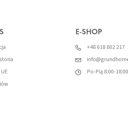
S
E-SHOP
cja
+48 618 802 217
storia
info@grundhome
 UE
Po-Pią 8:00-18:0
iów