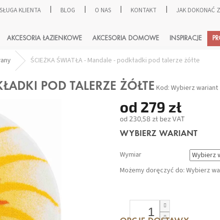
SŁUGA KLIENTA
BLOG
O NAS
KONTAKT
JAK DOKONAĆ
SZUKAJ
AKCESORIA ŁAZIENKOWE
AKCESORIA DOMOWE
INSPIRACJE
P
wany
ŚCIEŻKA ŚWIATŁA - Mandale - podkładki pod talerze żółte
KŁADKI POD TALERZE ŻÓŁTE
Kod:
Wybierz wariant
od
279 zł
od
230,58 zł
bez VAT
Cena
WYBIERZ WARIANT
jednostkowa:
Wymiar
Możemy doręczyć do:
Wybierz wa