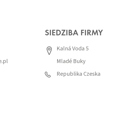
SIEDZIBA FIRMY
Kalná Voda 5
.pl
Mladé Buky
0
Republika Czeska