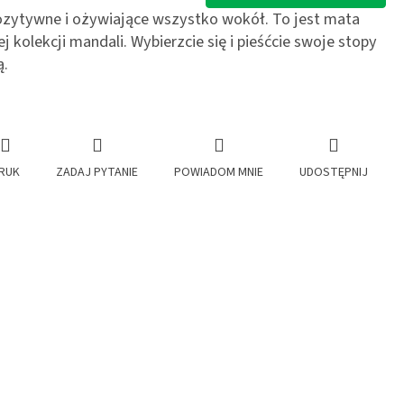
pozytywne i ożywiające wszystko wokół. To jest mata
 kolekcji mandali. Wybierzcie się i pieśćcie swoje stopy
ą.
RUK
ZADAJ PYTANIE
POWIADOM MNIE
UDOSTĘPNIJ