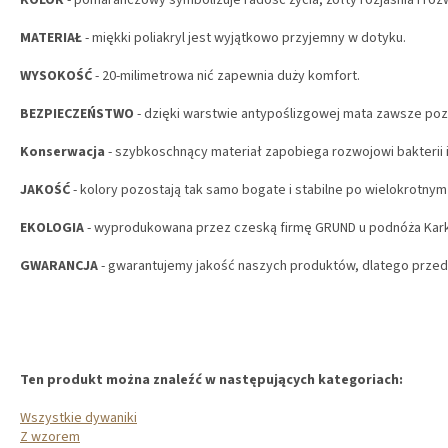
KOLOR
- pomarańczowy symbolizuje radość życia, żółty rozjaśnia i rozw
MATERIAŁ
- miękki poliakryl jest wyjątkowo przyjemny w dotyku.
WYSOKOŚĆ
- 20-milimetrowa nić zapewnia duży komfort.
BEZPIECZEŃSTWO
- dzięki warstwie antypoślizgowej mata zawsze poz
Konserwacja
- szybkoschnący materiał zapobiega rozwojowi bakterii i
JAKOŚĆ
- kolory pozostają tak samo bogate i stabilne po wielokrotnym 
EKOLOGIA
- wyprodukowana przez czeską firmę GRUND u podnóża Ka
GWARANCJA
- gwarantujemy jakość naszych produktów, dlatego przedł
Ten produkt można znaleźć w następujących kategoriach:
Wszystkie dywaniki
Z wzorem