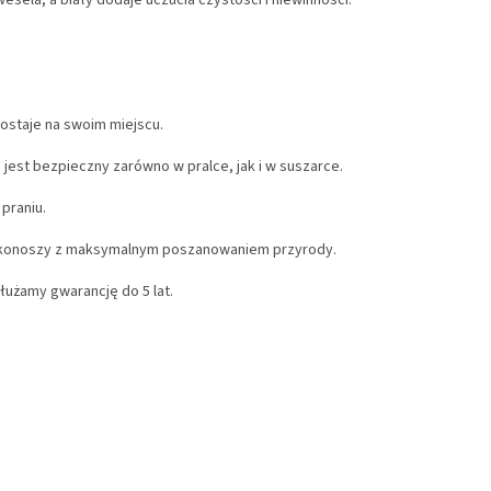
esela, a biały dodaje uczucia czystości i niewinności.
ostaje na swoim miejscu.
 jest bezpieczny zarówno w pralce, jak i w suszarce.
praniu.
rkonoszy z maksymalnym poszanowaniem przyrody.
użamy gwarancję do 5 lat.