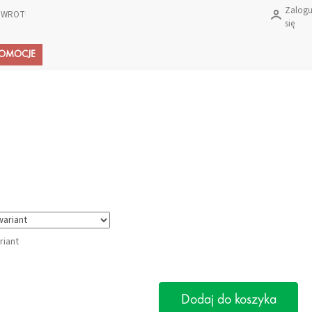
Zalogu
 ZWROTU PRODUKTÓW?
się
Koszyk
ROMOCJE
riant
Dodaj do koszyka