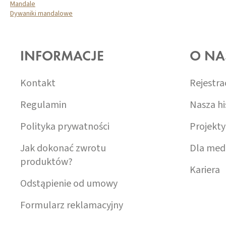
Mandale
Dywaniki mandalowe
S
T
O
INFORMACJE
O NA
P
K
A
Kontakt
Rejestra
Regulamin
Nasza hi
Polityka prywatności
Projekty
Jak dokonać zwrotu
Dla med
produktów?
Kariera
Odstąpienie od umowy
Formularz reklamacyjny