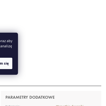
oraz aby
 analizę
m się
PARAMETRY DODATKOWE