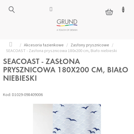
Przejść
do
KOSZYK
treści
Home
/
Akcesoria łazienkowe
/
Zasłony prysznicowe
/
SEACOAST - Zasłona prysznicowa 180x200 cm, Biało niebieski
SEACOAST - ZASŁONA
PRYSZNICOWA 180X200 CM, BIAŁO
NIEBIESKI
Kod:
D1029-098409006