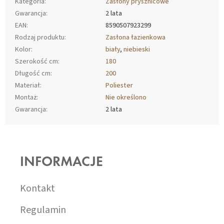
Kategoria
:
Zasłony prysznicowe
Gwarancja
:
2 lata
EAN
:
8590507923299
Rodzaj produktu
:
Zasłona łazienkowa
Kolor
:
biały
,
niebieski
Szerokość cm
:
180
Długość cm
:
200
Materiał
:
Poliester
Montaż
:
Nie określono
Gwarancja
:
2 lata
S
T
O
INFORMACJE
P
K
A
Kontakt
Regulamin