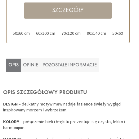
SZCZEGÓŁY
50x60 cm
60x100 cm
70x120 cm
80x140 cm
50x60 cm z wy
OPIS
OPINIE
POZOSTAŁE INFORMACJE
OPIS SZCZEGÓŁOWY PRODUKTU
DESIGN
– delikatny motyw mew nadaje łazience świeży wygląd
inspirowany morzem i wybrzeżem.
KOLORY
– połączenie bieli i błękitu prezentuje się czysto, lekko i
harmonijnie.