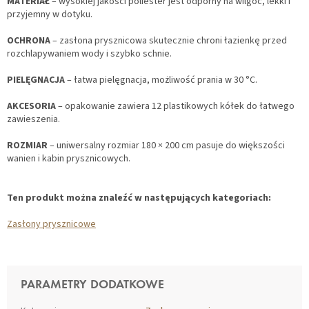
MATERIAŁ
– wysokiej jakości poliester jest odporny na wilgoć, lekki i
przyjemny w dotyku.
OCHRONA
– zasłona prysznicowa skutecznie chroni łazienkę przed
rozchlapywaniem wody i szybko schnie.
PIELĘGNACJA
– łatwa pielęgnacja, możliwość prania w 30 °C.
AKCESORIA
– opakowanie zawiera 12 plastikowych kółek do łatwego
zawieszenia.
ROZMIAR
– uniwersalny rozmiar 180 × 200 cm pasuje do większości
wanien i kabin prysznicowych.
Ten produkt można znaleźć w następujących kategoriach:
Zasłony prysznicowe
PARAMETRY DODATKOWE