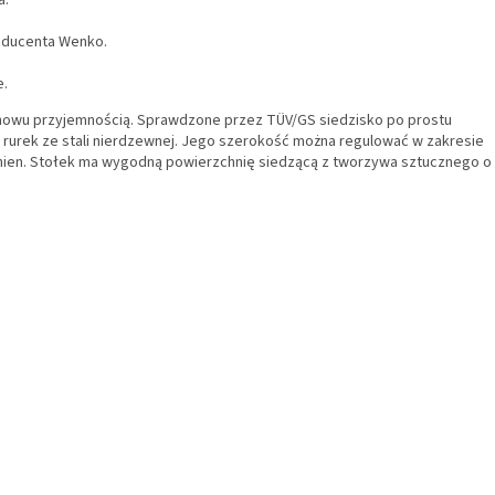
a.
roducenta Wenko.
e.
 znowu przyjemnością. Sprawdzone przez TÜV/GS siedzisko po prostu
 rurek ze stali nierdzewnej. Jego szerokość można regulować w zakresie
nien. Stołek ma wygodną powierzchnię siedzącą z tworzywa sztucznego o