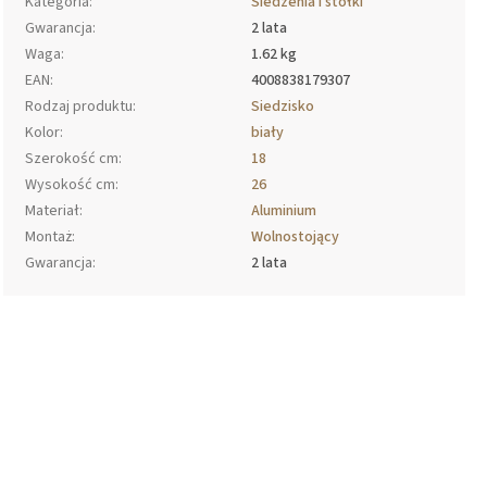
Kategoria
:
Siedzenia i stołki
Gwarancja
:
2 lata
Waga
:
1.62 kg
EAN
:
4008838179307
Rodzaj produktu
:
Siedzisko
Kolor
:
biały
Szerokość cm
:
18
Wysokość cm
:
26
Materiał
:
Aluminium
Montaż
:
Wolnostojący
Gwarancja
:
2 lata