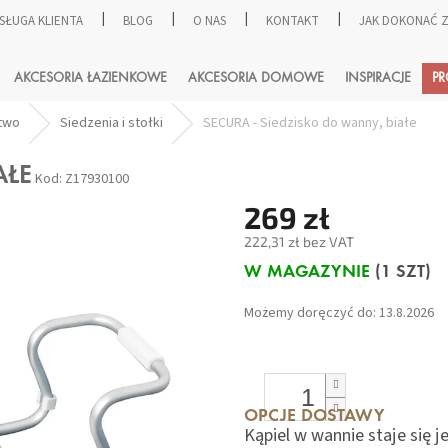
SŁUGA KLIENTA
BLOG
O NAS
KONTAKT
JAK DOKONAĆ
SZUKAJ
AKCESORIA ŁAZIENKOWE
AKCESORIA DOMOWE
INSPIRACJE
P
two
Siedzenia i stołki
SECURA - Siedzisko do wanny, białe
AŁE
Kod:
Z17930100
269 zł
222,31 zł bez VAT
Cena
W MAGAZYNIE
(1 SZT)
jednostkowa:
Możemy doręczyć do:
13.8.2026
OPCJE DOSTAWY
Kąpiel w wannie staje się