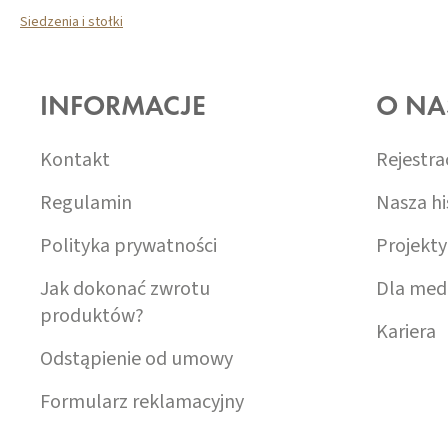
Siedzenia i stołki
S
T
O
INFORMACJE
O NA
P
K
A
Kontakt
Rejestra
Regulamin
Nasza hi
Polityka prywatności
Projekty
Jak dokonać zwrotu
Dla med
produktów?
Kariera
Odstąpienie od umowy
Formularz reklamacyjny