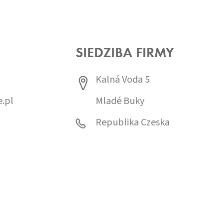
SIEDZIBA FIRMY
Kalná Voda 5
.pl
Mladé Buky
0
Republika Czeska