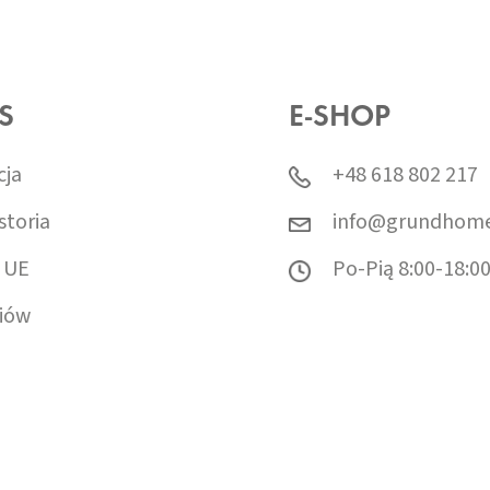
S
E-SHOP
cja
+48 618 802 217
storia
info@grundhome
 UE
Po-Pią 8:00-18:0
iów