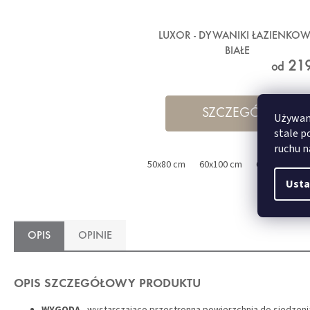
LUXOR - DYWANIKI ŁAZIENKO
BIAŁE
219
od
SZCZEGÓŁY
Używamy
stale p
ruchu n
50x80 cm
60x100 cm
60x60 cm
Usta
OPIS
OPINIE
OPIS SZCZEGÓŁOWY PRODUKTU