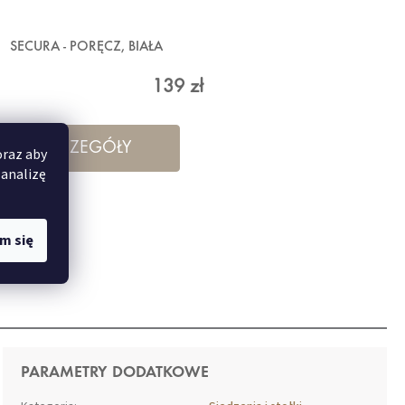
SECURA - PORĘCZ, BIAŁA
139 zł
SZCZEGÓŁY
oraz aby
 analizę
m się
PARAMETRY DODATKOWE