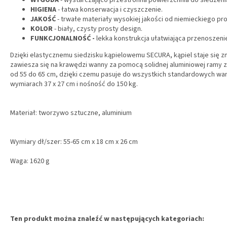
WYGODA
- wystarczająco przestronna powierzchnia do siedzeni
HIGIENA
- łatwa konserwacja i czyszczenie.
JAKOŚĆ
- trwałe materiały wysokiej jakości od niemieckiego p
KOLOR
- biały, czysty prosty design.
FUNKCJONALNOŚĆ
-
lekka konstrukcja ułatwiająca przenoszeni
Dzięki elastycznemu siedzisku kąpielowemu SECURA, kąpiel staje się
zawiesza się na krawędzi wanny za pomocą solidnej aluminiowej ramy z
od 55 do 65 cm, dzięki czemu pasuje do wszystkich standardowych wa
wymiarach 37 x 27 cm i nośność do 150 kg.
Materiał: tworzywo sztuczne, aluminium
Wymiary dł/szer: 55-65 cm x 18 cm x 26 cm
Waga: 1620 g
Ten produkt można znaleźć w następujących kategoriach: