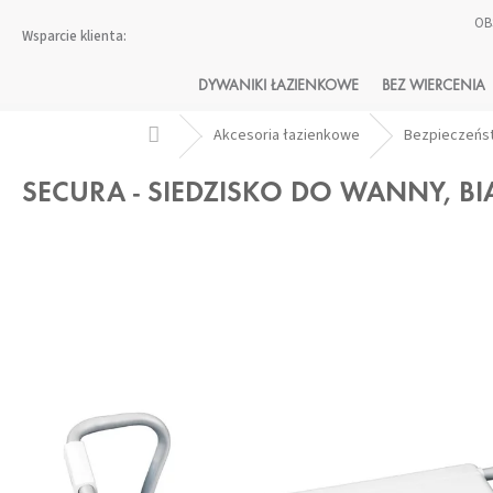
Przejść
OB
do
treści
DYWANIKI ŁAZIENKOWE
BEZ WIERCENIA
Home
Akcesoria łazienkowe
Bezpieczeńs
SECURA - SIEDZISKO DO WANNY, BI