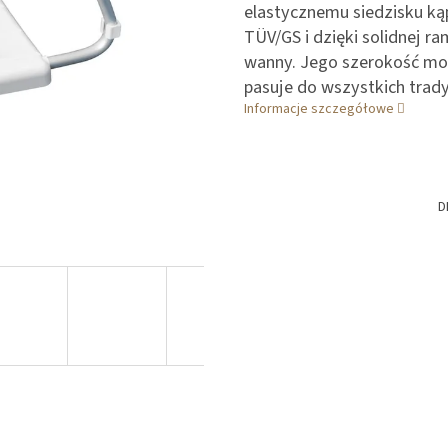
elastycznemu siedzisku ką
TÜV/GS i dzięki solidnej r
wanny. Jego szerokość moż
pasuje do wszystkich trad
Informacje szczegółowe
D