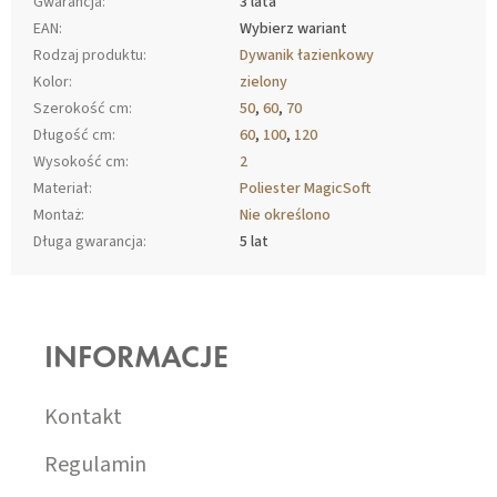
Gwarancja
:
3 lata
EAN
:
Wybierz wariant
Rodzaj produktu
:
Dywanik łazienkowy
Kolor
:
zielony
Szerokość cm
:
50
,
60
,
70
Długość cm
:
60
,
100
,
120
Wysokość cm
:
2
Materiał
:
Poliester MagicSoft
Montaż
:
Nie określono
Długa gwarancja
:
5 lat
S
T
O
INFORMACJE
P
K
A
Kontakt
Regulamin