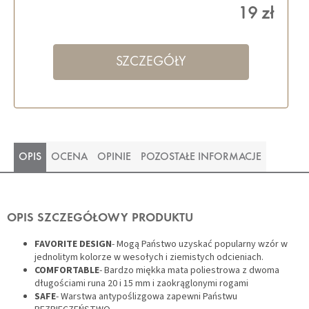
19 zł
SZCZEGÓŁY
OPIS
OCENA
OPINIE
POZOSTAŁE INFORMACJE
OPIS SZCZEGÓŁOWY PRODUKTU
FAVORITE DESIGN
- Mogą Państwo uzyskać popularny wzór w
jednolitym kolorze w wesołych i ziemistych odcieniach.
COMFORTABLE
- Bardzo miękka mata poliestrowa z dwoma
długościami runa 20 i 15 mm i zaokrąglonymi rogami
SAFE
- Warstwa antypoślizgowa zapewni Państwu