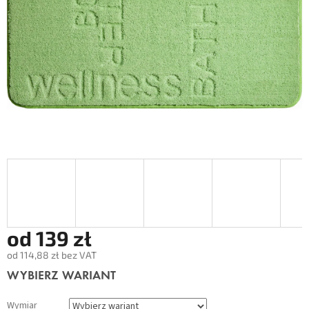
od
139 zł
od
114,88 zł
bez VAT
Cena
WYBIERZ WARIANT
jednostkowa:
Wymiar