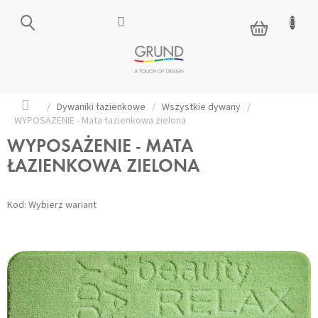
Przejść
do
KOSZYK
treści
Home
/
Dywaniki łazienkowe
/
Wszystkie dywany
/
WYPOSAŻENIE - Mata łazienkowa zielona
WYPOSAŻENIE - MATA
ŁAZIENKOWA ZIELONA
Kod:
Wybierz wariant