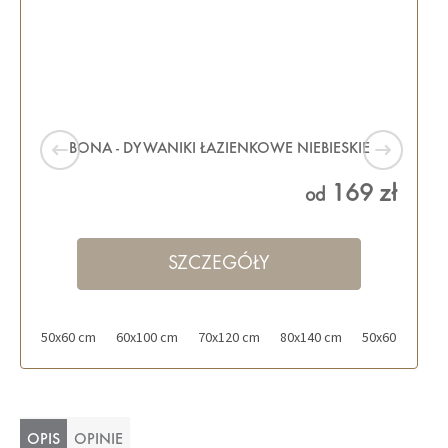
BONA - DYWANIKI ŁAZIENKOWE NIEBIESKIE
169 zł
od
SZCZEGÓŁY
50x60 cm
60x100 cm
70x120 cm
80x140 cm
50x60 cm z wy
OPIS
OPINIE