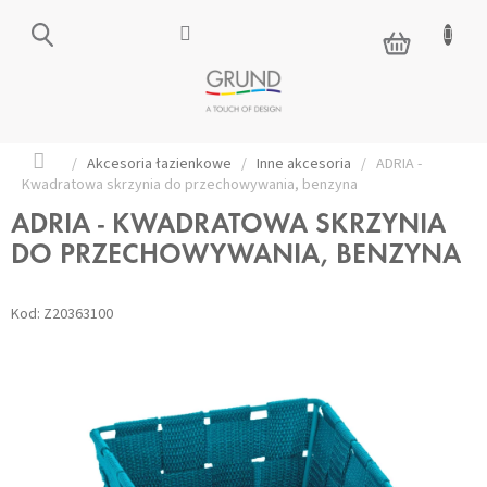
Przejść
do
KOSZYK
treści
Home
/
Akcesoria łazienkowe
/
Inne akcesoria
/
ADRIA -
Kwadratowa skrzynia do przechowywania, benzyna
ADRIA - KWADRATOWA SKRZYNIA
DO PRZECHOWYWANIA, BENZYNA
Kod:
Z20363100