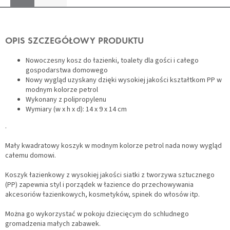
OPIS SZCZEGÓŁOWY PRODUKTU
Nowoczesny kosz do łazienki, toalety dla gości i całego
gospodarstwa domowego
Nowy wygląd uzyskany dzięki wysokiej jakości kształtkom PP w
modnym kolorze petrol
Wykonany z polipropylenu
Wymiary (w x h x d): 14 x 9 x 14 cm
.
Mały kwadratowy koszyk w modnym kolorze petrol nada nowy wygląd
całemu domowi.
Koszyk łazienkowy z wysokiej jakości siatki z tworzywa sztucznego
(PP) zapewnia styl i porządek w łazience do przechowywania
akcesoriów łazienkowych, kosmetyków, spinek do włosów itp.
Można go wykorzystać w pokoju dziecięcym do schludnego
gromadzenia małych zabawek.