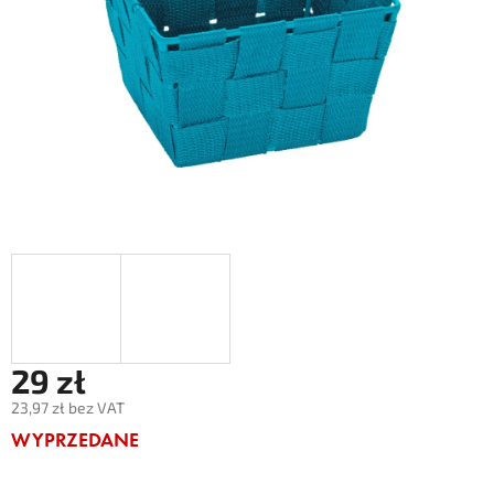
29 zł
23,97 zł bez VAT
Cena
WYPRZEDANE
jednostkowa: