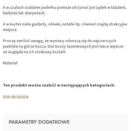
A w szafach ozdobne pudełko pomoże utrzymać porządek w biżuterii,
bieliźnie lub skarpetach.
A w kuchni małe gadżety, ołówki, notatki itp. również znajdą atrakcyjne
miejsce.
Proszę zwrócić uwagę, że wymiary odnoszą się do najszerszych
punktów na górze kosza. Dno koszy łazienkowych jest nieco węższe
ze względu na ich stożkowy kształt.
Materiał
Ten produkt można znaleźć w następujących kategoriach:
Inne akcesoria
PARAMETRY DODATKOWE