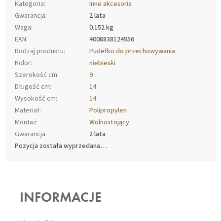
Kategoria
:
Inne akcesoria
Gwarancja
:
2 lata
Waga
:
0.152 kg
EAN
:
4008838124956
Rodzaj produktu
:
Pudełko do przechowywania
Kolor
:
niebieski
Szerokość cm
:
9
Długość cm
:
14
Wysokość cm
:
14
Materiał
:
Polipropylen
Montaż
:
Wolnostojący
Gwarancja
:
2 lata
Pozycja została wyprzedana…
S
T
O
INFORMACJE
P
K
A