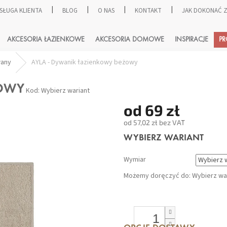
SŁUGA KLIENTA
BLOG
O NAS
KONTAKT
JAK DOKONAĆ
SZUKAJ
AKCESORIA ŁAZIENKOWE
AKCESORIA DOMOWE
INSPIRACJE
P
wany
AYLA - Dywanik łazienkowy beżowy
ŻOWY
Kod:
Wybierz wariant
od
69 zł
od
57,02 zł
bez VAT
Cena
WYBIERZ WARIANT
jednostkowa:
Wymiar
Możemy doręczyć do:
Wybierz wa