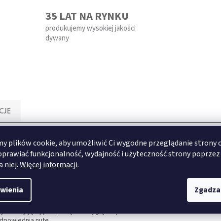
35 LAT NA RYNKU
produkujemy wysokiej jakości
dywany
CJE
 plików cookie, aby umożliwić Ci wygodne przeglądanie strony 
oprawiać funkcjonalność, wydajność i użyteczność strony poprzez
a niej.
Więcej informacji
.
dze z poliestru. Ta mała podłoga o wymiarach 40x50 cm w kolorze
wienia
Zgadza
ie
, które pomoże ci zrelaksować się po trudnym dniu.
j łazience, niezależnie od jej wielkości.
wystarczy ją wyprać, a będzie wyglądać jak nowa.
odpowiednią nutę.