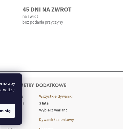
45 DNI NA ZWROT
na zwrot
bez podania przyczyny
oraz aby
PARAMETRY DODATKOWE
 analizę
Kategoria
:
Wszystkie dywaniki
Gwarancja
:
3 lata
EAN
:
Wybierz wariant
m się
Rodzaj
Dywanik łazienkowy
produktu
: