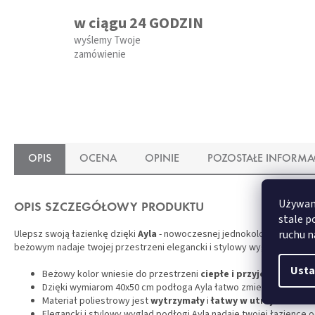
w ciągu 24 GODZIN
wyślemy Twoje
zamówienie
OPIS
OCENA
OPINIE
POZOSTAŁE INFORMA
Używamy
OPIS SZCZEGÓŁOWY PRODUKTU
stale p
ruchu n
Ulepsz swoją łazienkę dzięki
Ayla
- nowoczesnej jednokolorowej podło
beżowym nadaje twojej przestrzeni elegancki i stylowy wygląd.
Usta
Beżowy kolor wniesie do przestrzeni
ciepłe i przyjemne uczuc
Dzięki wymiarom 40x50 cm podłoga Ayla łatwo zmieści się w każde
Materiał poliestrowy jest
wytrzymały
i
łatwy w utrzymaniu
- 
Elegancki i stylowy wygląd podłogi Ayla nadaje twojej łazience 