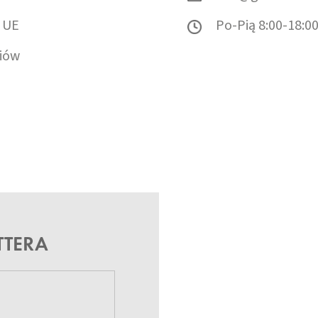
 UE
Po-Pią 8:00-18:0
iów
TTERA