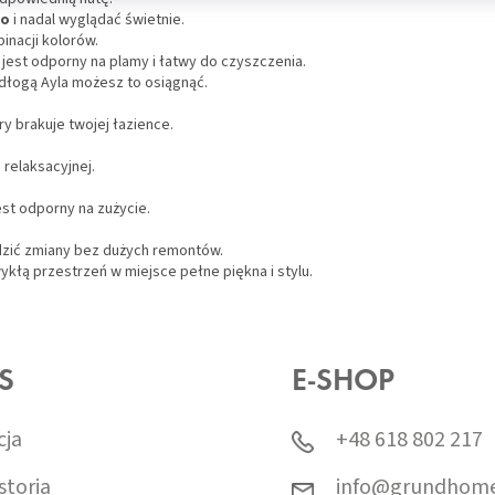
go
i nadal wyglądać świetnie.
inacji kolorów.
 jest odporny na plamy i łatwy do czyszczenia.
podłogą Ayla możesz to osiągnąć.
ry brakuje twojej łazience.
i relaksacyjnej.
est odporny na zużycie.
dzić zmiany bez dużych remontów.
kłą przestrzeń w miejsce pełne piękna i stylu.
S
E-SHOP
cja
+48 618 802 217
storia
info@grundhome