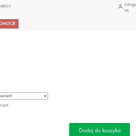
Zalogu
 ZWROTU PRODUKTÓW?
się
Koszyk
ROMOCJE
riant
Dodaj do koszyka