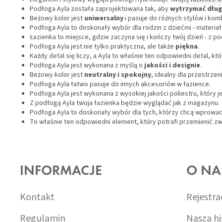
Podłoga Ayla została zaprojektowana tak, aby
wytrzymać dłu
Beżowy kolor jest
uniwersalny
i pasuje do różnych stylów i komb
Podłoga Ayla to doskonały wybór dla rodzin z dziećmi - materiał
Łazienka to miejsce, gdzie zaczyna się i kończy twój dzień - z 
Podłoga Ayla jest nie tylko praktyczna, ale także
piękna
.
Każdy detal się liczy, a Ayla to właśnie ten odpowiedni detal, któ
Podłoga Ayla jest wykonana z myślą o
jakości i designie
.
Beżowy kolor jest
neutralny i spokojny
, idealny dla przestrzen
Podłoga Ayla łatwo pasuje do innych akcesoriów w łazience.
Podłoga Ayla jest wykonana z wysokiej jakości poliestru, który j
Z podłogą Ayla twoja łazienka będzie wyglądać jak z magazynu.
Podłoga Ayla to doskonały wybór dla tych, którzy chcą wprowa
To właśnie ten odpowiedni element, który potrafi przemienić zwy
S
T
O
INFORMACJE
O NA
P
K
A
Kontakt
Rejestra
Regulamin
Nasza hi