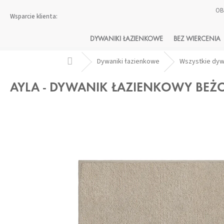
Przejść
OB
do
treści
DYWANIKI ŁAZIENKOWE
BEZ WIERCENIA
Home
Dywaniki łazienkowe
Wszystkie dy
AYLA - DYWANIK ŁAZIENKOWY BE