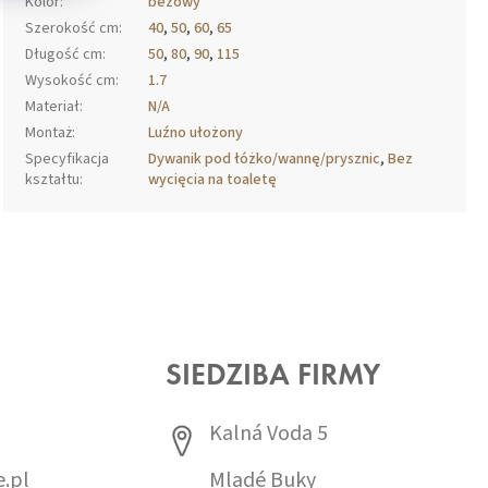
Kolor
:
beżowy
Szerokość cm
:
40
,
50
,
60
,
65
Długość cm
:
50
,
80
,
90
,
115
Wysokość cm
:
1.7
Materiał
:
N/A
Montaż
:
Luźno ułożony
Specyfikacja
Dywanik pod łóżko/wannę/prysznic
,
Bez
kształtu
:
wycięcia na toaletę
SIEDZIBA FIRMY
Kalná Voda 5
.pl
Mladé Buky