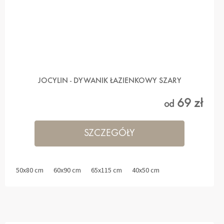
JOCYLIN - DYWANIK ŁAZIENKOWY SZARY
69 zł
od
SZCZEGÓŁY
50x80 cm
60x90 cm
65x115 cm
40x50 cm