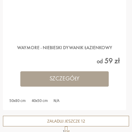
WAYMORE - NIEBIESKI DYWANIK ŁAZIENKOWY
59 zł
od
SZCZEGÓŁY
50x80 cm
40x50 cm
N/A
ZAŁADUJ JESZCZE 12
1
4