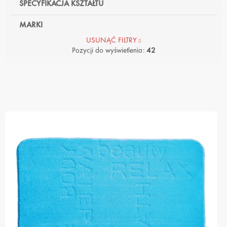
SPECYFIKACJA KSZTAŁTU
MARKI
USUNĄĆ FILTRY
Pozycji do wyświetlenia:
42
L
I
S
T
A
P
R
O
D
U
K
T
Ó
W