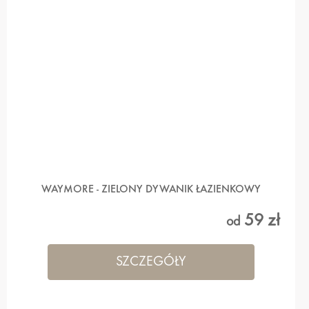
WAYMORE - ZIELONY DYWANIK ŁAZIENKOWY
59 zł
od
SZCZEGÓŁY