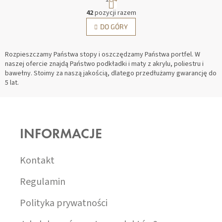
K
42
pozycji razem
O
P
DO GÓRY
N
A
T
G
R
I
Rozpieszczamy Państwa stopy i oszczędzamy Państwa portfel. W
O
N
naszej ofercie znajdą Państwo podkładki i maty z akrylu, poliestru i
L
A
bawełny. Stoimy za naszą jakością, dlatego przedłużamy gwarancję do
K
C
5 lat.
I
J
A
L
S
I
S
T
T
O
Y
INFORMACJE
P
K
A
Kontakt
Regulamin
Polityka prywatności