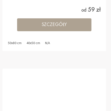
59 zł
od
SZCZEGÓŁY
50x80 cm
40x50 cm
N/A