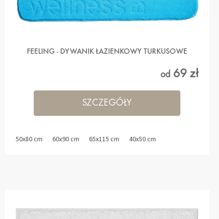
FEELING - DYWANIK ŁAZIENKOWY TURKUSOWE
69 zł
od
SZCZEGÓŁY
50x80 cm
60x90 cm
65x115 cm
40x50 cm