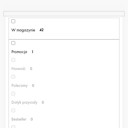
W
A
N
I
E
W magazynie
42
P
R
O
Promocja
1
D
U
K
Nowość
0
T
Ó
W
Polecamy
0
Dotyk przyrody
0
Bestseller
0