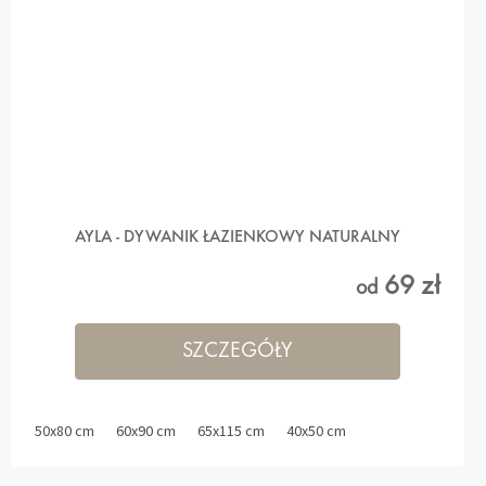
AYLA - DYWANIK ŁAZIENKOWY NATURALNY
69 zł
od
SZCZEGÓŁY
50x80 cm
60x90 cm
65x115 cm
40x50 cm