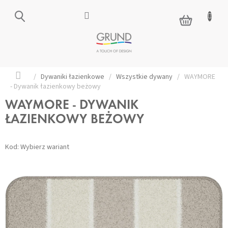
Przejść
do
KOSZYK
treści
Home
/
Dywaniki łazienkowe
/
Wszystkie dywany
/
WAYMORE
- Dywanik łazienkowy beżowy
WAYMORE - DYWANIK
ŁAZIENKOWY BEŻOWY
Kod:
Wybierz wariant