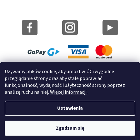
Mapa strony
Używamy plików cookie, aby umożliwić Ci wygodne
Informacje o cookies
przeglądanie strony oraz aby stale poprawiać
funkcjonalność, wydajność i użyteczność strony poprzez
© 2022 GRUND a.s.
analizę ruchu na niej.
Więcej informacji
.
Ustawienia
Opracował Shoptet
Zgadzam się
Copyright 2026
GrundHome.pl
. Wszystkie prawa zastrzeżone.