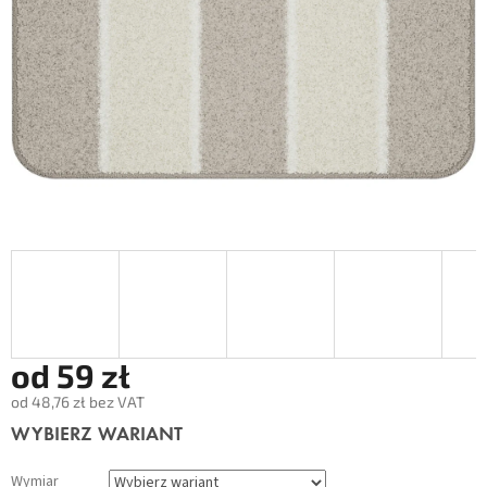
od
59 zł
od
48,76 zł
bez VAT
Cena
WYBIERZ WARIANT
jednostkowa:
Wymiar