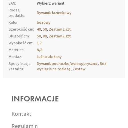
EAN
:
Wybierz wariant
Rodzaj
Dywanik łazienkowy
produktu
:
Kolor
:
beżowy
Szerokość cm
:
40
,
50
,
Zestaw 2 szt.
Długość cm
:
50
,
80
,
Zestaw 2 szt.
Wysokość cm
:
1.7
Materiał
:
N/A
Montaż
:
Luźno ułożony
Specyfikacja
Dywanik pod łóżko/wannę/prysznic
,
Bez
kształtu
:
wycięcia na toaletę
,
Zestaw
S
T
O
INFORMACJE
P
K
A
Kontakt
Regulamin