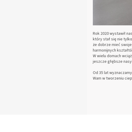
Rok 2020 wystawił na
który stał się nie tyl
że dobrze mieć swoje 
harmonijnych kształtó
W wielu domach wciąż 
jeszcze głębsze nasy
Od 35 lat wyznaczamy 
Wam w tworzeniu ciep
S
T
O