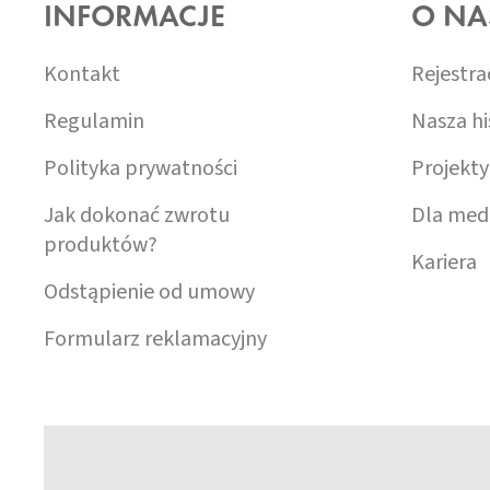
INFORMACJE
O NA
P
K
A
Kontakt
Rejestra
Regulamin
Nasza hi
Polityka prywatności
Projekty
Jak dokonać zwrotu
Dla med
produktów?
Kariera
Odstąpienie od umowy
Formularz reklamacyjny