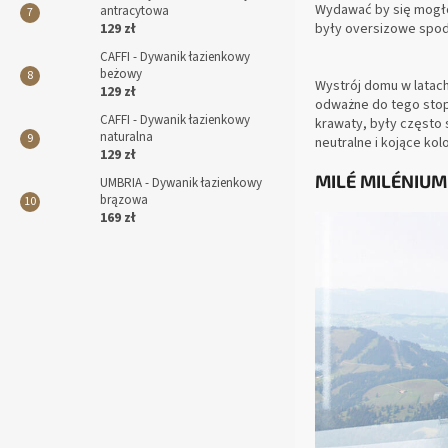
Wydawać by się mogło,
antracytowa
były oversizowe spodn
129 zł
CAFFI - Dywanik łazienkowy
beżowy
Wystrój domu w latac
129 zł
odważne do tego stopn
CAFFI - Dywanik łazienkowy
krawaty, były często 
naturalna
neutralne i kojące kol
129 zł
MILÉ MILÉNIUM
UMBRIA - Dywanik łazienkowy
brązowa
169 zł