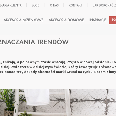
SŁUGA KLIENTA
BLOG
O NAS
KONTAKT
JAK DOKONAĆ
SZUKAJ
AKCESORIA ŁAZIENKOWE
AKCESORIA DOMOWE
INSPIRACJE
P
YZNACZANIA TRENDÓW
ę, znikają, a po pewnym czasie wracają, często w nowej odsłonie. To
zisiaj. Zwłaszcza w dzisiejszym świecie, który faworyzuje zrównow
z ponad trzy dekady obecności marki Grund na rynku. Razem z inny