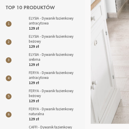
TOP 10 PRODUKTÓW
ELYSIA - Dywanik łazienkowy
antracytowa
129 zł
ELYSIA - Dywanik łazienkowy
beżowy
129 zł
ELYSIA - Dywanik łazienkowy
srebrna
129 zł
FERYA - Dywanik łazienkowy
antracytowa
129 zł
FERYA - Dywanik łazienkowy
beżowy
129 zł
FERYA - Dywanik łazienkowy
naturalna
129 zł
CAFFI - Dywanik łazienkowy