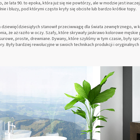
 że lata 90. to epoka, która już się nie powtórzy, ale w modzie jest inacz
ie i bluzy, pod którymi często kryły się obcisłe lub bardzo krótkie topy.
h dziewięćdziesiątych stanowił przeciwwagę dla świata zewnętrznego, w k
ia, że aż raziło w oczy. Szafy, które skrywały jaskrawo kolorowe męskie g
surowe, proste, drewniane. Dywany, które szyliśmy w tym czasie, były sp
ory. Były bardziej rewolucyjne w swoich technikach produkcji i oryginalnych