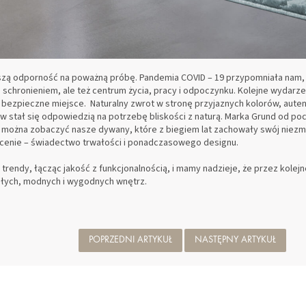
szą odporność na poważną próbę. Pandemia COVID – 19 przypomniała nam, 
ko schronieniem, ale też centrum życia, pracy i odpoczynku. Kolejne wydarz
bezpieczne miejsce. Naturalny zwrot w stronę przyjaznych kolorów, auten
w stał się odpowiedzią na potrzebę bliskości z naturą. Marka Grund od pocz
można zobaczyć nasze dywany, które z biegiem lat zachowały swój niezmie
cenie – świadectwo trwałości i ponadczasowego designu.
trendy, łącząc jakość z funkcjonalnością, i mamy nadzieje, że przez kol
łych, modnych i wygodnych wnętrz.
POPRZEDNI ARTYKUŁ
NASTĘPNY ARTYKUŁ