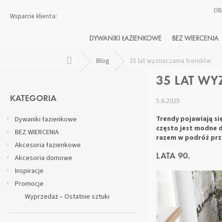
Przejść
OB
do
treści
DYWANIKI ŁAZIENKOWE
BEZ WIERCENIA
Home
Blog
35 lat wyznaczania trendów
P
35 LAT W
A
Pominąć
S
kategorie
KATEGORIA
5.6.2025
E
K
Trendy pojawiają si
Dywaniki łazienkowe
B
często jest modne d
BEZ WIERCENIA
O
razem w podróż prze
Akcesoria łazienkowe
C
LATA 90.
Akcesoria domowe
Z
N
Inspiracje
Y
Promocje
Wyprzedaż – Ostatnie sztuki