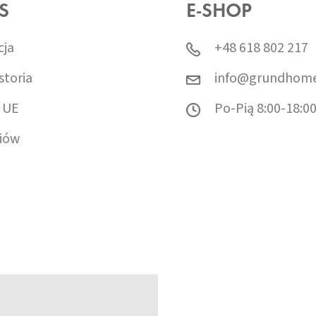
S
E-SHOP
cja
+48 618 802 217
storia
info@grundhome
 UE
Po-Pią 8:00-18:0
iów