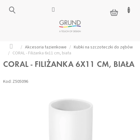
Przejść
do
KOSZYK
treści
Home
/
Akcesoria łazienkowe
/
Kubki na szczoteczki do zębów
/
CORAL - Filiżanka 6x11 cm, biała
CORAL - FILIŻANKA 6X11 CM, BIAŁA
Kod:
Z505096