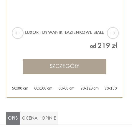
LUXOR - DYWANIKI ŁAZIENKOWE BIAŁE
219 zł
od
SZCZEGÓŁY
50x80 cm
60x100 cm
60x60 cm
70x120 cm
80x150 cm
OPIS
OCENA
OPINIE