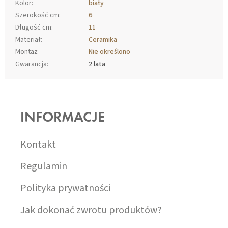
Kolor
:
biały
Szerokość cm
:
6
Długość cm
:
11
Materiał
:
Ceramika
Montaż
:
Nie określono
Gwarancja
:
2 lata
S
T
O
INFORMACJE
P
K
A
Kontakt
Regulamin
Polityka prywatności
Jak dokonać zwrotu produktów?