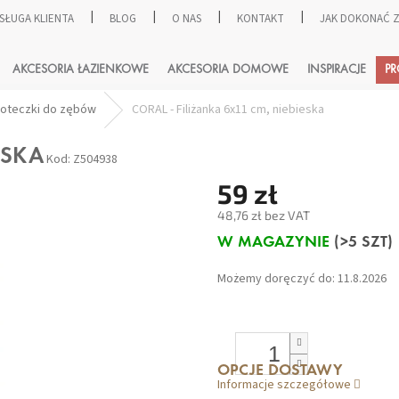
SŁUGA KLIENTA
BLOG
O NAS
KONTAKT
JAK DOKONAĆ
SZUKAJ
AKCESORIA ŁAZIENKOWE
AKCESORIA DOMOWE
INSPIRACJE
P
zoteczki do zębów
CORAL - Filiżanka 6x11 cm, niebieska
ESKA
Kod:
Z504938
59 zł
48,76 zł bez VAT
Cena
W MAGAZYNIE
(>5 SZT)
jednostkowa:
Możemy doręczyć do:
11.8.2026
OPCJE DOSTAWY
Informacje szczegółowe