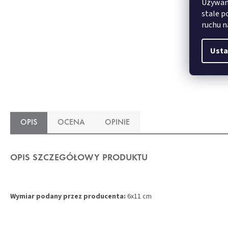
Używamy
stale p
ruchu n
Usta
50x60 cm
OPIS
OCENA
OPINIE
OPIS SZCZEGÓŁOWY PRODUKTU
Wymiar podany przez producenta:
6x11 cm