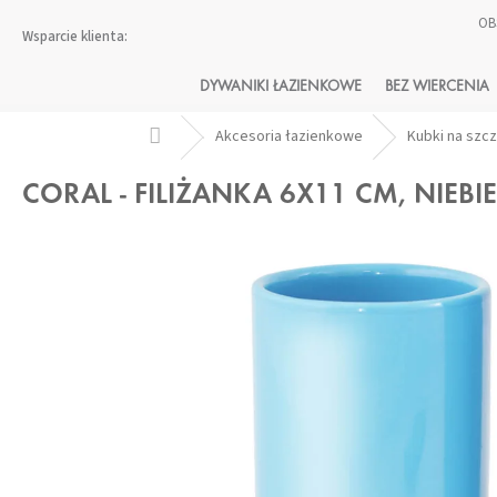
Przejść
OB
do
treści
DYWANIKI ŁAZIENKOWE
BEZ WIERCENIA
Home
Akcesoria łazienkowe
Kubki na szc
CORAL - FILIŻANKA 6X11 CM, NIEBI