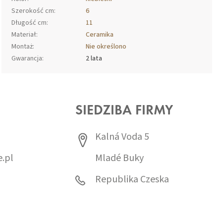
Szerokość cm
:
6
Długość cm
:
11
Materiał
:
Ceramika
Montaż
:
Nie określono
Gwarancja
:
2 lata
SIEDZIBA FIRMY
Kalná Voda 5
.pl
Mladé Buky
0
Republika Czeska