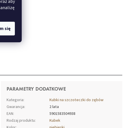
oraz aby
 analizę
m się
PARAMETRY DODATKOWE
Kategoria
:
Kubki na szczoteczki do zębów
Gwarancja
:
2 lata
EAN
:
5901583504938
Rodzaj produktu
:
Kubek
Kolor
:
niebieski