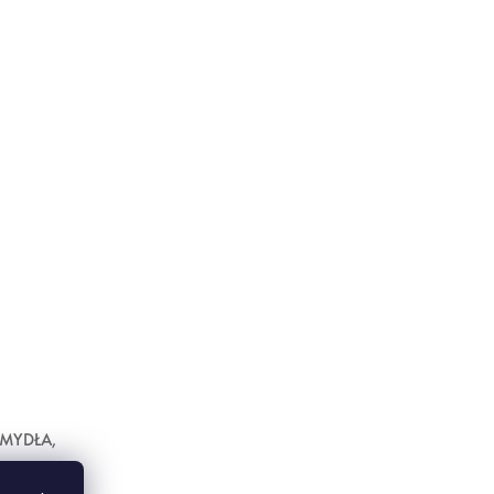
 MYDŁA,
59 zł