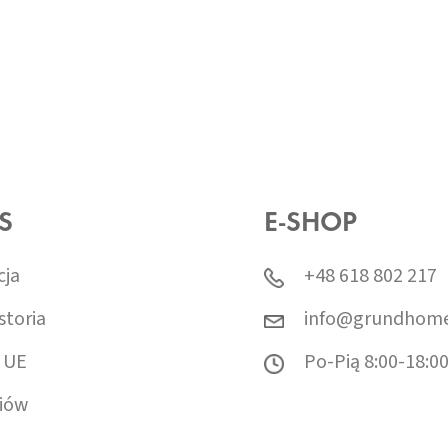
S
E-SHOP
cja
+48 618 802 217
storia
info@grundhome
 UE
Po-Pią 8:00-18:0
iów