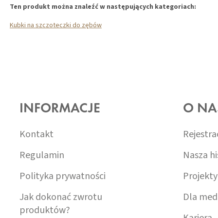
Ten produkt można znaleźć w następujących kategoriach:
Kubki na szczoteczki do zębów
S
T
O
INFORMACJE
O NA
P
K
A
Kontakt
Rejestra
Regulamin
Nasza hi
Polityka prywatności
Projekty
Jak dokonać zwrotu
Dla med
produktów?
Kariera