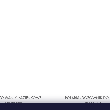
 DYWANIKI ŁAZIENKOWE
POLARIS - DOZOWNIK DO
NIEBIESKIE
BENZYNA
169 zł
od