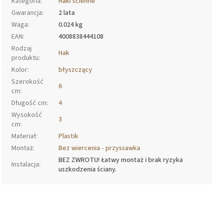
Kategoria
:
Haki ścienne
Gwarancja
:
2 lata
Waga
:
0.024 kg
EAN
:
4008838444108
Rodzaj
Hak
produktu
:
Kolor
:
błyszczący
y
Szerokość
6
cm
:
Długość cm
:
4
Wysokość
3
cm
:
Materiał
:
Plastik
Montaż
:
Bez wiercenia - przyssawka
BEZ ZWROTU! Łatwy montaż i brak ryzyka
Instalacja
:
uszkodzenia ściany.