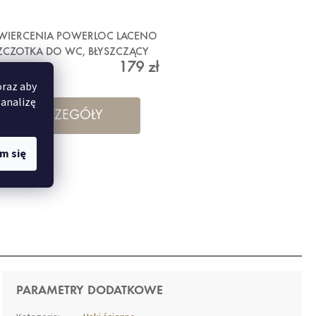
 WIERCENIA POWERLOC LACENO
SZCZOTKA DO WC, BŁYSZCZĄCY
179 zł
METAL
oraz aby
 analizę
SZCZEGÓŁY
m się
PARAMETRY DODATKOWE