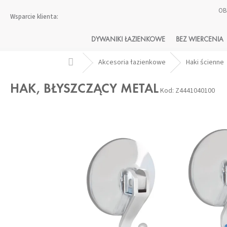
Przejść
OB
do
treści
DYWANIKI ŁAZIENKOWE
BEZ WIERCENIA
Home
Akcesoria łazienkowe
Haki ścienne
HAK, BŁYSZCZĄCY METAL
Kod:
Z4441040100