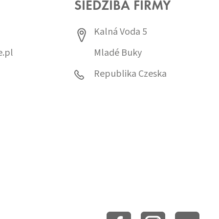
SIEDZIBA FIRMY
Kalná Voda 5
.pl
Mladé Buky
0
Republika Czeska