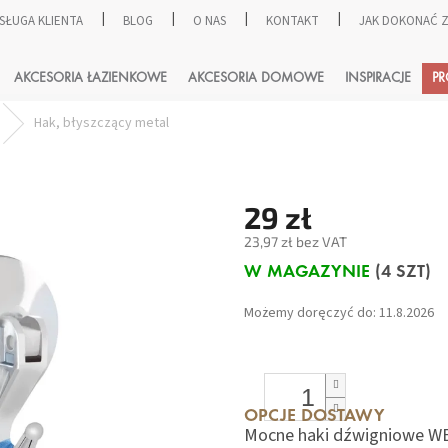
SŁUGA KLIENTA
BLOG
O NAS
KONTAKT
JAK DOKONAĆ
SZUKAJ
AKCESORIA ŁAZIENKOWE
AKCESORIA DOMOWE
INSPIRACJE
P
Hak, błyszczący metal
29 zł
23,97 zł bez VAT
Cena
W MAGAZYNIE
(4 SZT)
jednostkowa:
Możemy doręczyć do:
11.8.2026
OPCJE DOSTAWY
Mocne haki dźwigniowe WE