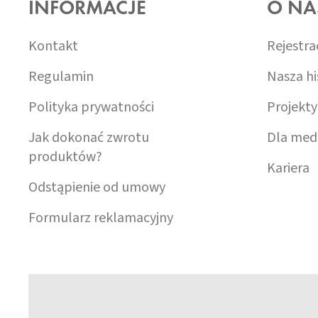
INFORMACJE
O NA
P
K
A
Kontakt
Rejestra
Regulamin
Nasza hi
Polityka prywatności
Projekty
Jak dokonać zwrotu
Dla med
produktów?
Kariera
Odstąpienie od umowy
Formularz reklamacyjny