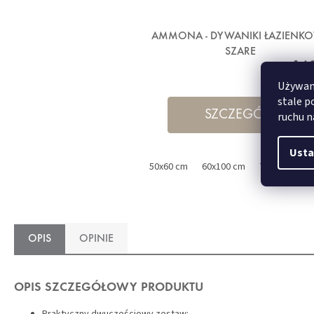
AMMONA - DYWANIKI ŁAZIENK
SZARE
169
od
Używamy
stale p
SZCZEGÓŁY
ruchu n
Usta
50x60 cm
60x100 cm
70x120 cm
OPIS
OPINIE
OPIS SZCZEGÓŁOWY PRODUKTU