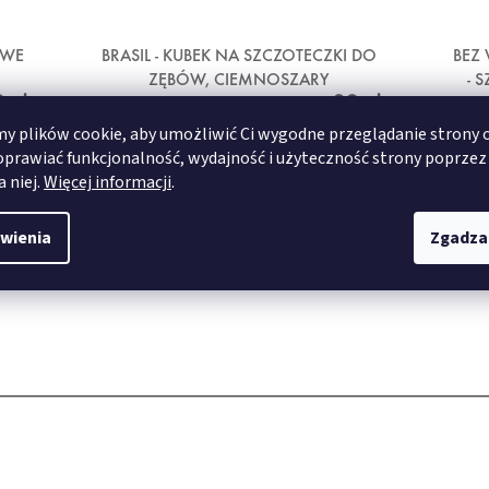
OWE
BRASIL - KUBEK NA SZCZOTECZKI DO
BEZ
ZĘBÓW, CIEMNOSZARY
- 
 zł
29 zł
 plików cookie, aby umożliwić Ci wygodne przeglądanie strony 
oprawiać funkcjonalność, wydajność i użyteczność strony poprzez
SZCZEGÓŁY
a niej.
Więcej informacji
.
wienia
Zgadza