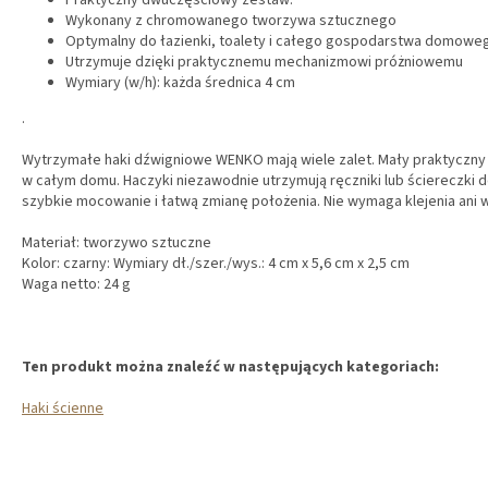
Praktyczny dwuczęściowy zestaw:
Wykonany z chromowanego tworzywa sztucznego
Optymalny do łazienki, toalety i całego gospodarstwa domowe
Utrzymuje dzięki praktycznemu mechanizmowi próżniowemu
Wymiary (w/h): każda średnica 4 cm
.
Wytrzymałe haki dźwigniowe WENKO mają wiele zalet. Mały praktycz
w całym domu. Haczyki niezawodnie utrzymują ręczniki lub ściereczki 
szybkie mocowanie i łatwą zmianę położenia. Nie wymaga klejenia ani w
Materiał: tworzywo sztuczne
Kolor: czarny: Wymiary dł./szer./wys.: 4 cm x 5,6 cm x 2,5 cm
Waga netto: 24 g
Ten produkt można znaleźć w następujących kategoriach:
Haki ścienne
S
T
O