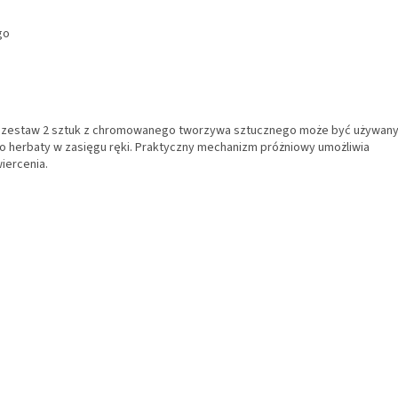
go
ny zestaw 2 sztuk z chromowanego tworzywa sztucznego może być używan
do herbaty w zasięgu ręki. Praktyczny mechanizm próżniowy umożliwia
iercenia.