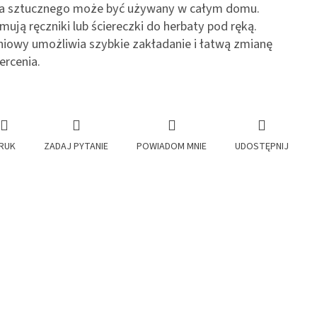
 sztucznego może być używany w całym domu.
ują ręczniki lub ściereczki do herbaty pod ręką.
iowy umożliwia szybkie zakładanie i łatwą zmianę
ercenia.
RUK
ZADAJ PYTANIE
POWIADOM MNIE
UDOSTĘPNIJ