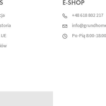
S
E-SHOP
cja
+48 618 802 217
storia
info@grundhome
 UE
Po-Pią 8:00-18:0
iów