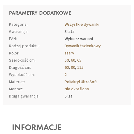
PARAMETRY DODATKOWE
Kategoria
:
Wszystkie dywaniki
Gwarancja
:
3 lata
EAN
:
Wybierz wariant
Rodzaj produktu
:
Dywanik łazienkowy
Kolor
:
szary
Szerokość cm
:
50
,
60
,
65
Długość cm
:
60
,
90
,
115
Wysokość cm
:
2
Materiał
:
Poliakryl UltraSoft
Montaż
:
Nie określono
Długa gwarancja
:
5 lat
S
T
O
INFORMACJE
P