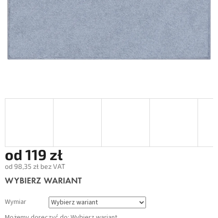
od
119 zł
od
98,35 zł
bez VAT
Cena
WYBIERZ WARIANT
jednostkowa:
Wymiar
Możemy doręczyć do:
Wybierz wariant