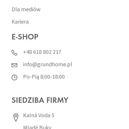
Dla mediów
Kariera
E-SHOP
+48 618 802 217
info@grundhome.pl
Po-Pią 8:00-18:00
SIEDZIBA FIRMY
Kalná Voda 5
Mladé Buky