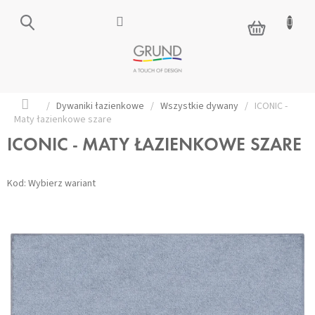
Przejść
do
KOSZYK
treści
Home
/
Dywaniki łazienkowe
/
Wszystkie dywany
/
ICONIC -
Maty łazienkowe szare
ICONIC - MATY ŁAZIENKOWE SZARE
Kod:
Wybierz wariant