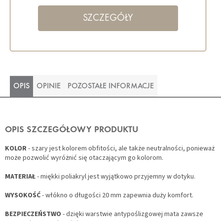
SZCZEGÓŁY
OPIS
OPINIE
POZOSTAŁE INFORMACJE
OPIS SZCZEGÓŁOWY PRODUKTU
KOLOR
- szary jest kolorem obfitości, ale także neutralności, ponieważ
może pozwolić wyróżnić się otaczającym go kolorom.
MATERIAŁ
- miękki poliakryl jest wyjątkowo przyjemny w dotyku.
WYSOKOŚĆ
- włókno o długości 20 mm zapewnia duży komfort.
BEZPIECZEŃSTWO
- dzięki warstwie antypoślizgowej mata zawsze