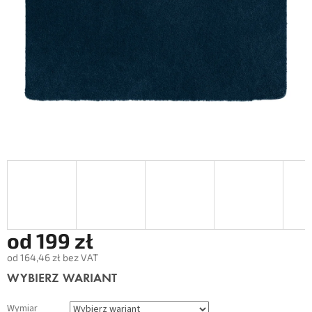
od
199 zł
od
164,46 zł
bez VAT
Cena
WYBIERZ WARIANT
jednostkowa:
Wymiar