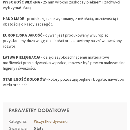
WYSOKOŚĆ WŁÓKNA
- 25 mm włókno zaskoczy pięknem i zachwyci
wytrzymałością.
HAND MADE
- produkt ręcznie wykonany, z miłością, uczciwością i
dbałością o każdy szczegół.
EUROPEJSKA JAKOŚĆ
- dywan jest produkowany w Europie;
przykładamy dużą wagę do jakości oraz stawiamy na zrównoważony
rozwój.
ŁATWA PIELĘGNACJA
- dzięki szybkoschnącemu materiałowi i
możliwości prania dywanika w pralce, możesz być pewien maksymalnej
higieny i świeżości.
STABILNOŚĆ KOLORÓW
- kolory pozostają piękne i bogate, nawet po
wielu praniach.
PARAMETRY DODATKOWE
Kategoria
:
Wszystkie dywaniki
Gwarancja
:
5 lata