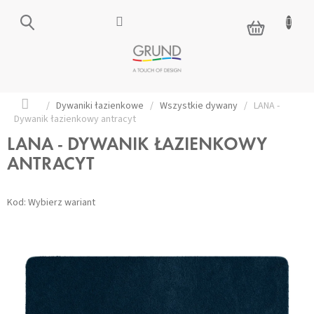
Przejść
do
KOSZYK
treści
Home
/
Dywaniki łazienkowe
/
Wszystkie dywany
/
LANA -
Dywanik łazienkowy antracyt
LANA - DYWANIK ŁAZIENKOWY
ANTRACYT
Kod:
Wybierz wariant