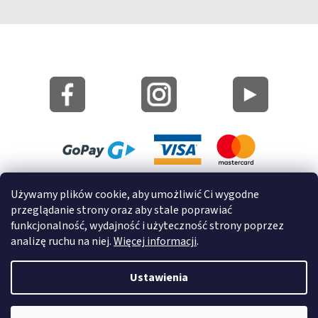
Mapa strony
Używamy plików cookie, aby umożliwić Ci wygodne
Informacje o cookies
przeglądanie strony oraz aby stale poprawiać
funkcjonalność, wydajność i użyteczność strony poprzez
© 2022 GRUND a.s.
analizę ruchu na niej.
Więcej informacji
.
Ustawienia
Opracował Shoptet