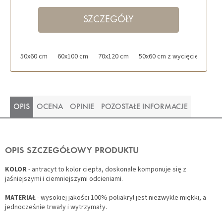
SZCZEGÓŁY
50x60 cm
60x100 cm
70x120 cm
50x60 cm z wycięciem dla to
OPIS
OCENA
OPINIE
POZOSTAŁE INFORMACJE
OPIS SZCZEGÓŁOWY PRODUKTU
KOLOR
- antracyt to kolor ciepła, doskonale komponuje się z
jaśniejszymi i ciemniejszymi odcieniami.
MATERIAŁ
- wysokiej jakości 100% poliakryl jest niezwykle miękki, a
jednocześnie trwały i wytrzymały.