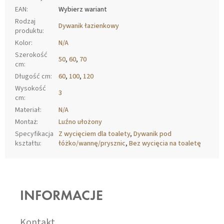
EAN
:
Wybierz wariant
Rodzaj
Dywanik łazienkowy
produktu
:
Kolor
:
N/A
Szerokość
50
,
60
,
70
cm
:
Długość cm
:
60
,
100
,
120
Wysokość
3
cm
:
Materiał
:
N/A
Montaż
:
Luźno ułożony
Specyfikacja
Z wycięciem dla toalety
,
Dywanik pod
kształtu
:
łóżko/wannę/prysznic
,
Bez wycięcia na toaletę
S
T
O
INFORMACJE
P
K
A
Kontakt