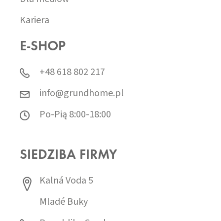
Kariera
E-SHOP
+48 618 802 217
info@grundhome.pl
Po-Pią 8:00-18:00
SIEDZIBA FIRMY
Kalná Voda 5
Mladé Buky