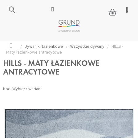
Przejść
do
KOSZYK
treści
Home
/
Dywaniki łazienkowe
/
Wszystkie dywany
/
HILLS -
Maty łazienkowe antracytowe
HILLS - MATY ŁAZIENKOWE
ANTRACYTOWE
Kod:
Wybierz wariant