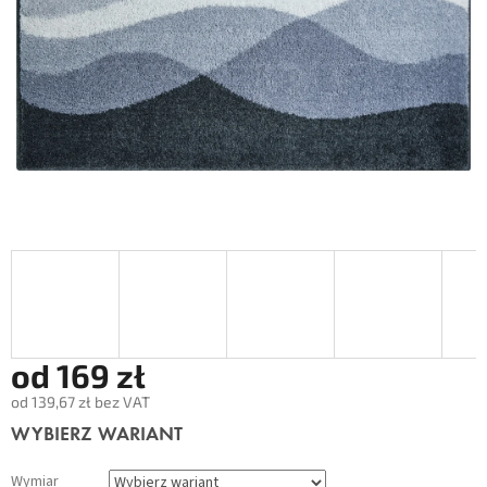
od
169 zł
od
139,67 zł
bez VAT
Cena
WYBIERZ WARIANT
jednostkowa:
Wymiar