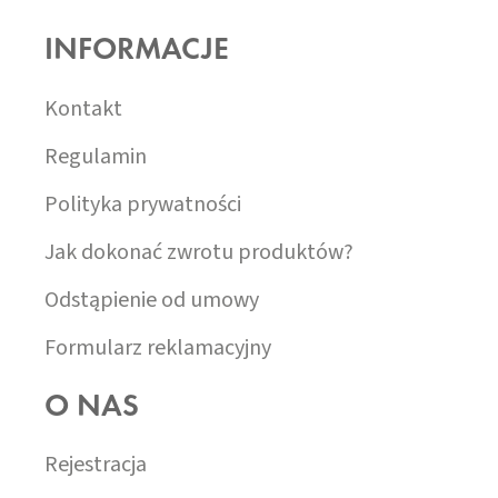
T
O
INFORMACJE
P
K
A
Kontakt
Regulamin
Polityka prywatności
Jak dokonać zwrotu produktów?
Odstąpienie od umowy
Formularz reklamacyjny
O NAS
Rejestracja