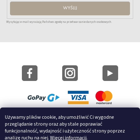
WYŚLIJ
Wysyłając e-mail wyrażają Państwo zgodę na przetwarzanie danych osobowych.
Mapa strony
Używamy plików cookie, aby umożliwić Ci wygodne
Informacje o cookies
przeglądanie strony oraz aby stale poprawiać
funkcjonalność, wydajność i użyteczność strony poprzez
© 2022 GRUND a.s.
analizę ruchu na niej.
Więcej informacji
.