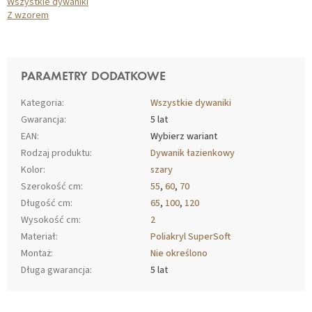
Wszystkie dywaniki
Z wzorem
PARAMETRY DODATKOWE
Kategoria
:
Wszystkie dywaniki
Gwarancja
:
5 lat
EAN
:
Wybierz wariant
Rodzaj produktu
:
Dywanik łazienkowy
Kolor
:
szary
Szerokość cm
:
55
,
60
,
70
Długość cm
:
65
,
100
,
120
Wysokość cm
:
2
Materiał
:
Poliakryl SuperSoft
Montaż
:
Nie określono
Długa gwarancja
:
5 lat
S