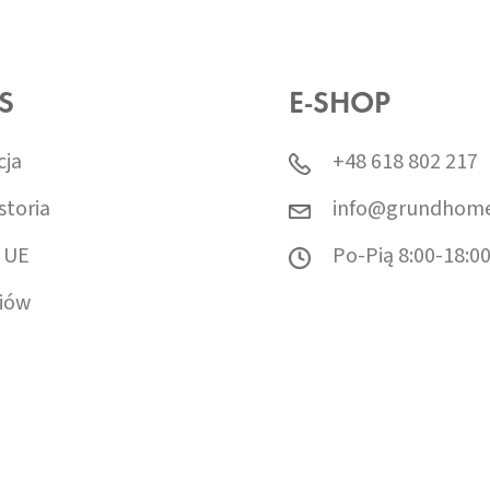
S
E-SHOP
cja
+48 618 802 217
storia
info@grundhome
 UE
Po-Pią 8:00-18:0
iów