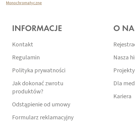
Monochromatyczne
S
T
O
INFORMACJE
O NA
P
K
A
Kontakt
Rejestra
Regulamin
Nasza hi
Polityka prywatności
Projekty
Jak dokonać zwrotu
Dla med
produktów?
Kariera
Odstąpienie od umowy
Formularz reklamacyjny