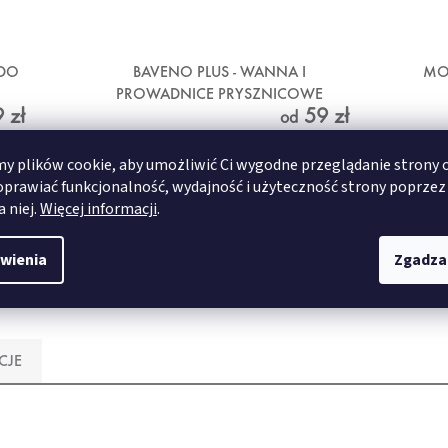
 DO
BAVENO PLUS - WANNA I
MO
PROWADNICE PRYSZNICOWE
 zł
59 zł
BEŻOWY
od
 plików cookie, aby umożliwić Ci wygodne przeglądanie strony 
SZCZEGÓŁY
oprawiać funkcjonalność, wydajność i użyteczność strony poprzez
a niej.
Więcej informacji
.
wienia
Zgadza
24x32 cm
36x92 cm
55x55 cm
60x10
CJE