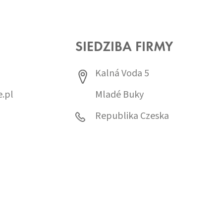
SIEDZIBA FIRMY
Kalná Voda 5
.pl
Mladé Buky
0
Republika Czeska