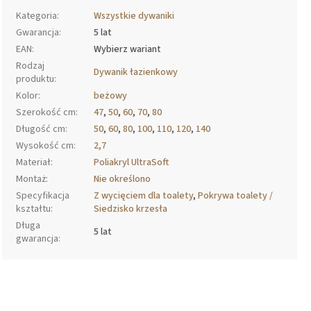
Kategoria
:
Wszystkie dywaniki
Gwarancja
:
5 lat
EAN
:
Wybierz wariant
Rodzaj
Dywanik łazienkowy
produktu
:
Kolor
:
beżowy
Szerokość cm
:
47
,
50
,
60
,
70
,
80
Długość cm
:
50
,
60
,
80
,
100
,
110
,
120
,
140
Wysokość cm
:
2,7
Materiał
:
Poliakryl UltraSoft
Montaż
:
Nie określono
Specyfikacja
Z wycięciem dla toalety
,
Pokrywa toalety /
kształtu
:
Siedzisko krzesła
Długa
5 lat
gwarancja
: