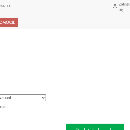
Zalogu
 ZWROTU PRODUKTÓW?
się
Koszyk
ROMOCJE
riant