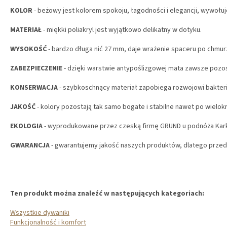
KOLOR
- beżowy jest kolorem spokoju, łagodności i elegancji, wywołuj
MATERIAŁ
- miękki poliakryl jest wyjątkowo delikatny w dotyku.
WYSOKOŚĆ
- bardzo długa nić 27 mm, daje wrażenie spaceru po chmur
ZABEZPIECZENIE
- dzięki warstwie antypoślizgowej mata zawsze pozos
KONSERWACJA
- szybkoschnący materiał zapobiega rozwojowi bakterii 
JAKOŚĆ
- kolory pozostają tak samo bogate i stabilne nawet po wielok
EKOLOGIA
- wyprodukowane przez czeską firmę GRUND u podnóża Ka
GWARANCJA
- gwarantujemy jakość naszych produktów, dlatego przedł
Ten produkt można znaleźć w następujących kategoriach:
Wszystkie dywaniki
Funkcjonalność i komfort