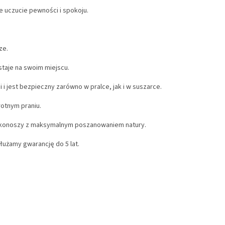
e uczucie pewności i spokoju.
ze.
taje na swoim miejscu.
i jest bezpieczny zarówno w pralce, jak i w suszarce.
rotnym praniu.
rkonoszy z maksymalnym poszanowaniem natury.
użamy gwarancję do 5 lat.