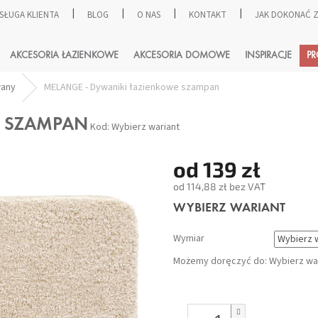
SŁUGA KLIENTA
BLOG
O NAS
KONTAKT
JAK DOKONAĆ
SZUKAJ
AKCESORIA ŁAZIENKOWE
AKCESORIA DOMOWE
INSPIRACJE
P
wany
MELANGE - Dywaniki łazienkowe szampan
E SZAMPAN
Kod:
Wybierz wariant
od
139 zł
od
114,88 zł
bez VAT
Cena
WYBIERZ WARIANT
jednostkowa:
Wymiar
Możemy doręczyć do:
Wybierz wa