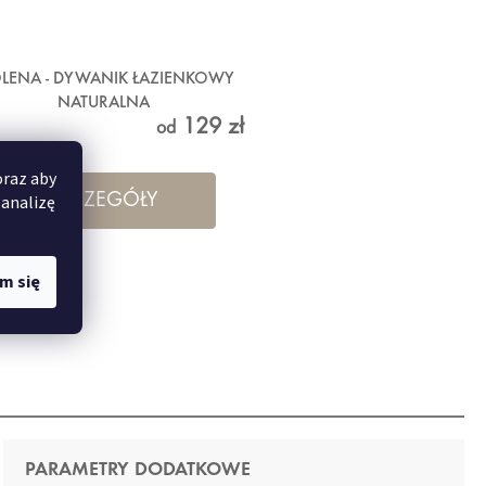
LENA - DYWANIK ŁAZIENKOWY
NATURALNA
129 zł
od
oraz aby
SZCZEGÓŁY
 analizę
m się
0 cm
PARAMETRY DODATKOWE