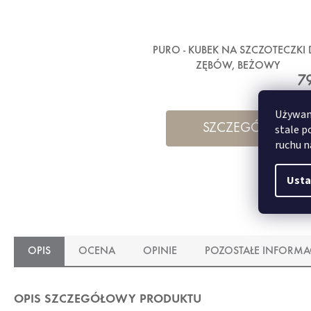
PURO - KUBEK NA SZCZOTECZKI
ZĘBÓW, BEŻOWY
79
Używamy
SZCZEGÓŁY
stale p
ruchu n
Usta
OPIS
OCENA
OPINIE
POZOSTAŁE INFORMA
OPIS SZCZEGÓŁOWY PRODUKTU