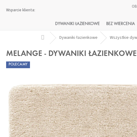
Przejść
OB
do
treści
DYWANIKI ŁAZIENKOWE
BEZ WIERCENIA
Home
Dywaniki łazienkowe
Wszystkie dy
MELANGE - DYWANIKI ŁAZIENKOW
POLECAMY