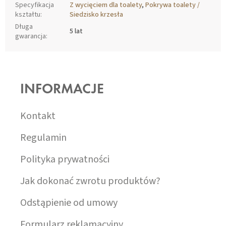
Specyfikacja
Z wycięciem dla toalety
,
Pokrywa toalety /
kształtu
:
Siedzisko krzesła
Długa
5 lat
gwarancja
:
S
T
O
INFORMACJE
P
K
A
Kontakt
Regulamin
Polityka prywatności
Jak dokonać zwrotu produktów?
Odstąpienie od umowy
Formularz reklamacyjny