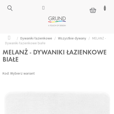
Przejść
do
KOSZYK
treści
Home
/
Dywaniki łazienkowe
/
Wszystkie dywany
/
MELANŻ -
Dywaniki łazienkowe białe
MELANŻ - DYWANIKI ŁAZIENKOWE
BIAŁE
Kod:
Wybierz wariant