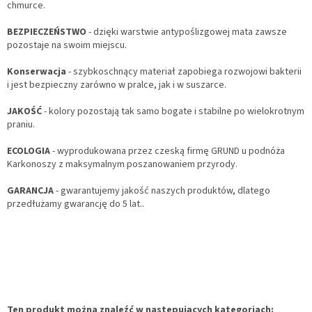
chmurce.
BEZPIECZEŃSTWO
- dzięki warstwie antypoślizgowej mata zawsze
pozostaje na swoim miejscu.
Konserwacja
- szybkoschnący materiał zapobiega rozwojowi bakterii
i jest bezpieczny zarówno w pralce, jak i w suszarce.
JAKOŚĆ
- kolory pozostają tak samo bogate i stabilne po wielokrotnym
praniu.
ECOLOGIA
- wyprodukowana przez czeską firmę GRUND u podnóża
Karkonoszy z maksymalnym poszanowaniem przyrody.
GARANCJA
- gwarantujemy jakość naszych produktów, dlatego
przedłużamy gwarancję do 5 lat..
Ten produkt można znaleźć w następujących kategoriach: