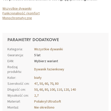
Wszystkie dywaniki
Funkcjonalność i komfort
Monochromatyczne
PARAMETRY DODATKOWE
Kategoria
:
Wszystkie dywaniki
Gwarancja
:
5 lat
EAN
:
Wybierz wariant
Rodzaj
Dywanik łazienkowy
produktu
:
Kolor
:
biały
Szerokość cm
:
47
,
50
,
60
,
70
,
80
Długość cm
:
50
,
60
,
80
,
100
,
110
,
120
,
140
Wysokość cm
:
2,7
Materiał
:
Poliakryl UltraSoft
Montaż
:
Nie określono