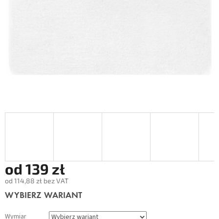
od
139 zł
od
114,88 zł
bez VAT
Cena
WYBIERZ WARIANT
jednostkowa:
Wymiar