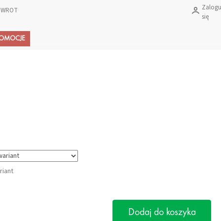
Zalogu
 ZWROTU PRODUKTÓW?
się
Koszyk
ROMOCJE
riant
Dodaj do koszyka