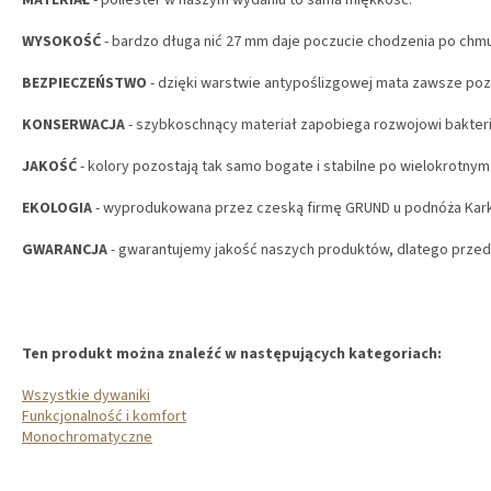
MATERIAŁ
- poliester w naszym wydaniu to sama miękkość.
WYSOKOŚĆ
- bardzo długa nić 27 mm daje poczucie chodzenia po chm
BEZPIECZEŃSTWO
- dzięki warstwie antypoślizgowej mata zawsze poz
KONSERWACJA
- szybkoschnący materiał zapobiega rozwojowi bakterii 
JAKOŚĆ
- kolory pozostają tak samo bogate i stabilne po wielokrotnym 
EKOLOGIA
- wyprodukowana przez czeską firmę GRUND u podnóża Ka
GWARANCJA
- gwarantujemy jakość naszych produktów, dlatego przedł
Ten produkt można znaleźć w następujących kategoriach:
Wszystkie dywaniki
Funkcjonalność i komfort
Monochromatyczne
S
T