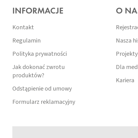
O
INFORMACJE
O NA
P
K
A
Kontakt
Rejestra
Regulamin
Nasza hi
Polityka prywatności
Projekty
Jak dokonać zwrotu
Dla med
produktów?
Kariera
Odstąpienie od umowy
Formularz reklamacyjny