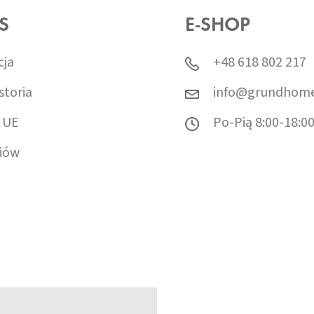
S
E-SHOP
cja
+48 618 802 217
storia
info@grundhome
 UE
Po-Pią 8:00-18:0
iów