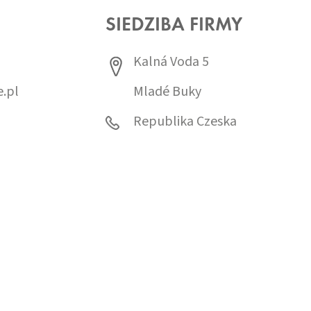
SIEDZIBA FIRMY
Kalná Voda 5
.pl
Mladé Buky
0
Republika Czeska