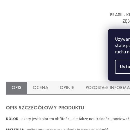
BRASIL -
ZĘ
Używamy
stale p
ruchu n
Usta
OPIS
OCENA
OPINIE
POZOSTAŁE INFORMA
OPIS SZCZEGÓŁOWY PRODUKTU
KOLOR
- szary jest kolorem obfitości, ale także neutralności, poniew