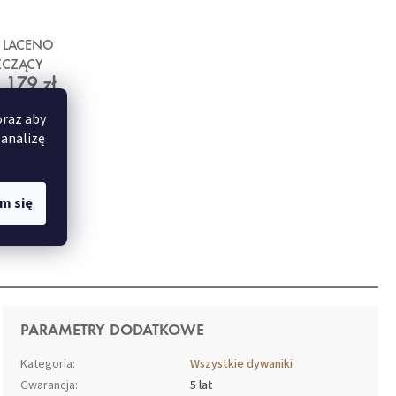
 LACENO
ZCZĄCY
179 zł
oraz aby
 analizę
m się
PARAMETRY DODATKOWE
Kategoria
:
Wszystkie dywaniki
Gwarancja
:
5 lat