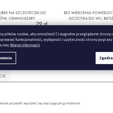
 KUBEK NA SZCZOTECZKI DO
BEZ WIERCENIA POWERLOC
BÓW, CIEMNOSZARY
- SZCZOTKA DO WC, BŁYS
29 zł
METAL
 plików cookie, aby umożliwić Ci wygodne przeglądanie strony 
oprawiać funkcjonalność, wydajność i użyteczność strony poprzez
SZCZEGÓŁY
SZCZEGÓŁY
a niej.
Więcej informacji
.
wienia
Zgadza
CJE
aż może pozwolić wyróżnić się otaczającym go kolorom.