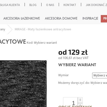
SŁUGA KLIENTA
BLOG
O NAS
KONTAKT
JAK DOKONAĆ
SZUKAJ
AKCESORIA ŁAZIENKOWE
AKCESORIA DOMOWE
INSPIRACJE
P
wany
MIRAGE - Maty łazienkowe antracytowe
RACYTOWE
Kod:
Wybierz wariant
od
129 zł
od
106,61 zł
bez VAT
Cena
WYBIERZ WARIANT
jednostkowa:
Wymiar
Możemy doręczyć do:
Wybierz wa