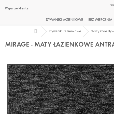
Przejść
OB
do
treści
DYWANIKI ŁAZIENKOWE
BEZ WIERCENIA
Home
Dywaniki łazienkowe
Wszystkie dy
MIRAGE - MATY ŁAZIENKOWE ANT