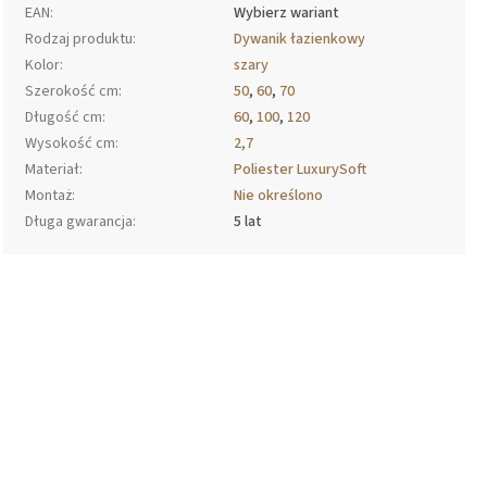
EAN
:
Wybierz wariant
Rodzaj produktu
:
Dywanik łazienkowy
Kolor
:
szary
Szerokość cm
:
50
,
60
,
70
Długość cm
:
60
,
100
,
120
Wysokość cm
:
2,7
Materiał
:
Poliester LuxurySoft
Montaż
:
Nie określono
Długa gwarancja
:
5 lat