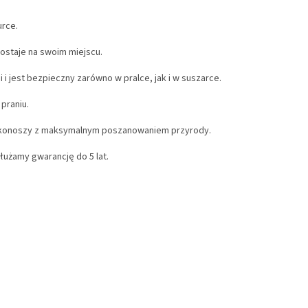
urce.
ostaje na swoim miejscu.
i jest bezpieczny zarówno w pralce, jak i w suszarce.
praniu.
rkonoszy z maksymalnym poszanowaniem przyrody.
użamy gwarancję do 5 lat.