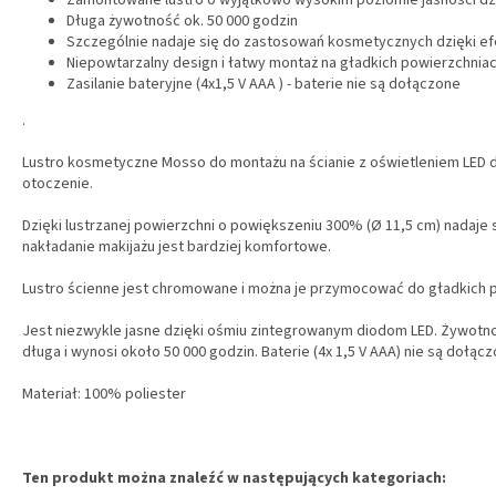
Zamontowane lustro o wyjątkowo wysokim poziomie jasności dz
Długa żywotność ok. 50 000 godzin
Szczególnie nadaje się do zastosowań kosmetycznych dzięki e
Niepowtarzalny design i łatwy montaż na gładkich powierzchni
Zasilanie bateryjne (4x1,5 V AAA ) - baterie nie są dołączone
.
Lustro kosmetyczne Mosso do montażu na ścianie z oświetleniem LED
otoczenie.
Dzięki lustrzanej powierzchni o powiększeniu 300% (Ø 11,5 cm) nadaje 
nakładanie makijażu jest bardziej komfortowe.
Lustro ścienne jest chromowane i można je przymocować do gładkich 
Jest niezwykle jasne dzięki ośmiu zintegrowanym diodom LED. Żywotnoś
długa i wynosi około 50 000 godzin. Baterie (4x 1,5 V AAA) nie są dołącz
Materiał: 100% poliester
Ten produkt można znaleźć w następujących kategoriach: