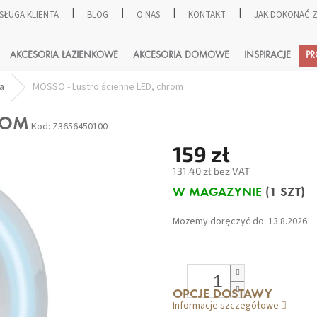
SŁUGA KLIENTA
BLOG
O NAS
KONTAKT
JAK DOKONAĆ
SZUKAJ
AKCESORIA ŁAZIENKOWE
AKCESORIA DOMOWE
INSPIRACJE
P
ia
MOSSO - Lustro ścienne LED, chrom
ROM
Kod:
Z3656450100
159 zł
131,40 zł bez VAT
Cena
W MAGAZYNIE
(1 SZT)
jednostkowa:
Możemy doręczyć do:
13.8.2026
OPCJE DOSTAWY
Informacje szczegółowe