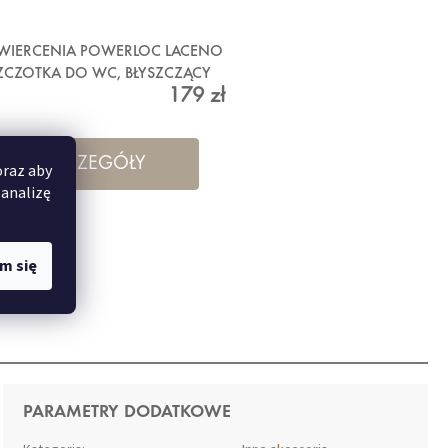
 WIERCENIA POWERLOC LACENO
SZCZOTKA DO WC, BŁYSZCZĄCY
179 zł
METAL
SZCZEGÓŁY
oraz aby
 analizę
m się
PARAMETRY DODATKOWE