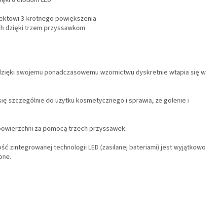
ięki 8 diodom LED
fektowi 3-krotnego powiększenia
ach dzięki trzem przyssawkom
 dzięki swojemu ponadczasowemu wzornictwu dyskretnie wtapia się w
się szczególnie do użytku kosmetycznego i sprawia, że golenie i
powierzchni za pomocą trzech przyssawek.
ć zintegrowanej technologii LED (zasilanej bateriami) jest wyjątkowo
one.