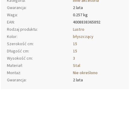
Kategoria
:
Inne akcesoria
Gwarancja
:
2 lata
Waga
:
0.257 kg
EAN
:
4008838365892
Rodzaj produktu
:
Lustro
Kolor
:
błyszczący
Szerokość cm
:
15
Długość cm
:
15
Wysokość cm
:
3
Materiał
:
Stal
Montaż
:
Nie określono
Gwarancja
:
2 lata