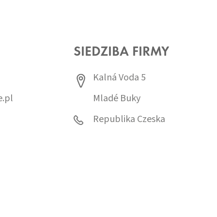
SIEDZIBA FIRMY
Kalná Voda 5
.pl
Mladé Buky
0
Republika Czeska