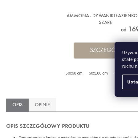
AMMONA - DYWANIKI ŁAZIENK
SZARE
169
od
SZCZEGÓŁY
Używamy
stale p
ruchu n
50x60 cm
60x100 cm
70x120 cm
Usta
OPIS
OPINIE
OPIS SZCZEGÓŁOWY PRODUKTU