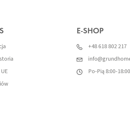
S
E-SHOP
cja
+48 618 802 217
storia
info@grundhome
 UE
Po-Pią 8:00-18:0
iów