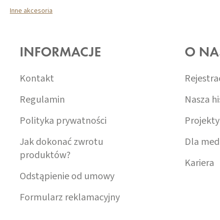
Inne akcesoria
S
T
O
INFORMACJE
O NA
P
K
A
Kontakt
Rejestra
Regulamin
Nasza hi
Polityka prywatności
Projekty
Jak dokonać zwrotu
Dla med
produktów?
Kariera
Odstąpienie od umowy
Formularz reklamacyjny