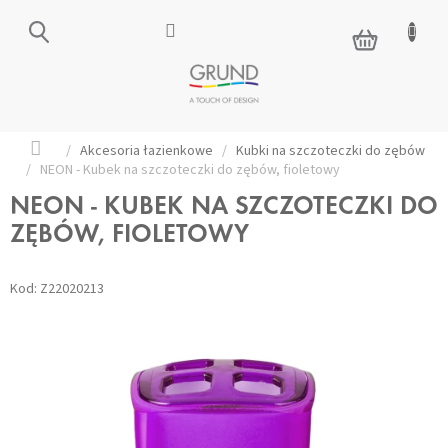
Przejść
do
KOSZYK
treści
Home
/
Akcesoria łazienkowe
/
Kubki na szczoteczki do zębów
/
NEON - Kubek na szczoteczki do zębów, fioletowy
NEON - KUBEK NA SZCZOTECZKI DO
ZĘBÓW, FIOLETOWY
Kod:
Z22020213