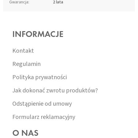
Gwarancja
:
2 lata
S
T
O
INFORMACJE
P
K
A
Kontakt
Regulamin
Polityka prywatności
Jak dokonać zwrotu produktów?
Odstąpienie od umowy
Formularz reklamacyjny
O NAS