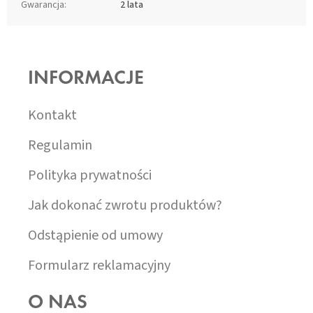
Gwarancja
:
2 lata
S
T
O
INFORMACJE
P
K
A
Kontakt
Regulamin
Polityka prywatności
Jak dokonać zwrotu produktów?
Odstąpienie od umowy
Formularz reklamacyjny
O NAS