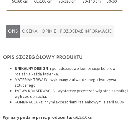
50x60 cm
60x100 cm
70x120 cm
80x140 cm
50x60 cm z wy
OPIS
OCENA
OPINIE
POZOSTAŁE INFORMACJE
OPIS SZCZEGÓŁOWY PRODUKTU
UNIKALNY DESIGN
- i ponadczasowe kombinacje kolorów
rozjaśnią każdą łazienkę.
MATERIAŁ TRWAŁY - wykonany z utwardzonego tworzywa
sztucznego.
ŁATWA KONSERWACJA - wystarczy przetrzeć wilgotną szmatką i
wytrzeć do sucha.
KOMBINACJA - z innymi akcesoriami łazienkowymi z serii NEON.
Wymiary podane przez producenta:
7x6,5x10 cm