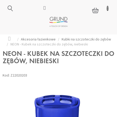
Przejść
do
KOSZYK
treści
Home
/
Akcesoria łazienkowe
/
Kubki na szczoteczki do zębów
/
NEON - Kubek na szczoteczki do zębów, niebieski
NEON - KUBEK NA SZCZOTECZKI DO
ZĘBÓW, NIEBIESKI
Kod:
Z22020203