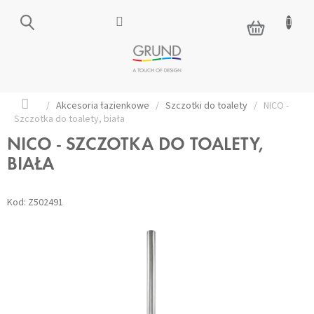
Przejść
do
KOSZYK
treści
Home
/
Akcesoria łazienkowe
/
Szczotki do toalety
/
NICO -
Szczotka do toalety, biała
NICO - SZCZOTKA DO TOALETY,
BIAŁA
Kod:
Z502491