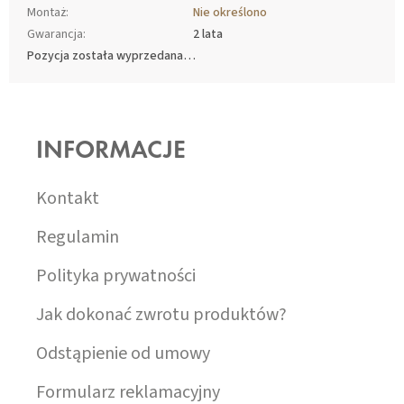
Montaż
:
Nie określono
Gwarancja
:
2 lata
Pozycja została wyprzedana…
S
T
O
INFORMACJE
P
K
A
Kontakt
Regulamin
Polityka prywatności
Jak dokonać zwrotu produktów?
Odstąpienie od umowy
Formularz reklamacyjny