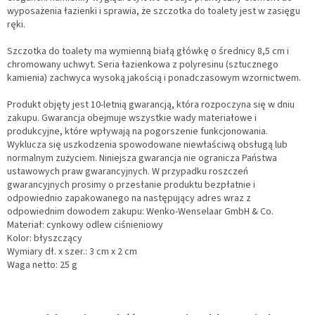
wyposażenia łazienki i sprawia, że szczotka do toalety jest w zasięgu
ręki.
Szczotka do toalety ma wymienną białą główkę o średnicy 8,5 cm i
chromowany uchwyt. Seria łazienkowa z polyresinu (sztucznego
kamienia) zachwyca wysoką jakością i ponadczasowym wzornictwem.
Produkt objęty jest 10-letnią gwarancją, która rozpoczyna się w dniu
zakupu. Gwarancja obejmuje wszystkie wady materiałowe i
produkcyjne, które wpływają na pogorszenie funkcjonowania.
Wyklucza się uszkodzenia spowodowane niewłaściwą obsługą lub
normalnym zużyciem. Niniejsza gwarancja nie ogranicza Państwa
ustawowych praw gwarancyjnych. W przypadku roszczeń
gwarancyjnych prosimy o przesłanie produktu bezpłatnie i
odpowiednio zapakowanego na następujący adres wraz z
odpowiednim dowodem zakupu: Wenko-Wenselaar GmbH & Co.
Materiał: cynkowy odlew ciśnieniowy
Kolor: błyszczący
Wymiary dł. x szer.: 3 cm x 2 cm
Waga netto: 25 g