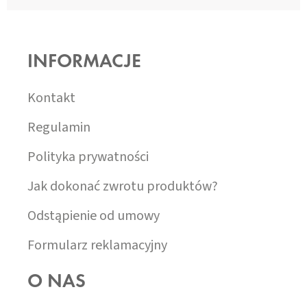
S
T
O
INFORMACJE
P
K
A
Kontakt
Regulamin
Polityka prywatności
Jak dokonać zwrotu produktów?
Odstąpienie od umowy
Formularz reklamacyjny
O NAS