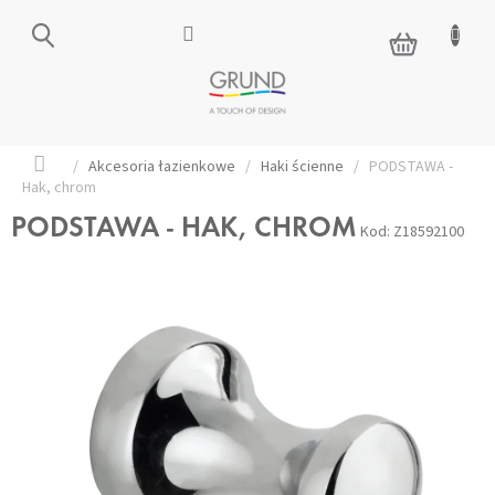
Przejść
do
KOSZYK
treści
Home
/
Akcesoria łazienkowe
/
Haki ścienne
/
PODSTAWA -
Hak, chrom
PODSTAWA - HAK, CHROM
Kod:
Z18592100