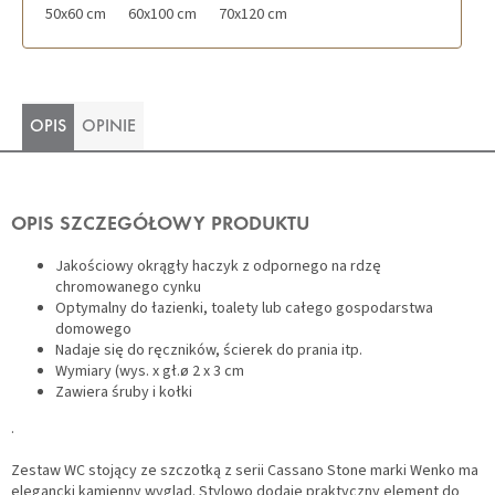
50x60 cm
60x100 cm
70x120 cm
OPIS
OPINIE
OPIS SZCZEGÓŁOWY PRODUKTU
Jakościowy okrągły haczyk z odpornego na rdzę
chromowanego cynku
Optymalny do łazienki, toalety lub całego gospodarstwa
domowego
Nadaje się do ręczników, ścierek do prania itp.
Wymiary (wys. x gł.ø 2 x 3 cm
Zawiera śruby i kołki
.
Zestaw WC stojący ze szczotką z serii Cassano Stone marki Wenko ma
elegancki kamienny wygląd. Stylowo dodaje praktyczny element do