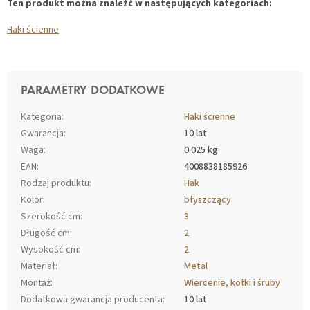
Ten produkt można znaleźć w następujących kategoriach:
Haki ścienne
PARAMETRY DODATKOWE
Kategoria
:
Haki ścienne
Gwarancja
:
10 lat
Waga
:
0.025 kg
EAN
:
4008838185926
Rodzaj produktu
:
Hak
Kolor
:
błyszczący
Szerokość cm
:
3
Długość cm
:
2
Wysokość cm
:
2
Materiał
:
Metal
Montaż
:
Wiercenie, kołki i śruby
Dodatkowa gwarancja producenta
:
10 lat