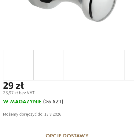
29 zł
23,97 zł bez VAT
Cena
W MAGAZYNIE
(>5 SZT)
jednostkowa:
Możemy doręczyć do:
13.8.2026
OPCJE DOSTAWY