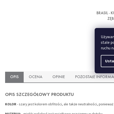
BRASIL -
ZĘ
Używamy
stale p
ruchu n
Usta
OPIS
OCENA
OPINIE
POZOSTAŁE INFORMA
OPIS SZCZEGÓŁOWY PRODUKTU
KOLOR
- szary jest kolorem obfitości, ale także neutralności, poniew