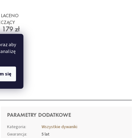
 LACENO
ZCZĄCY
179 zł
oraz aby
 analizę
m się
PARAMETRY DODATKOWE
Kategoria
:
Wszystkie dywaniki
Gwarancja
:
5 lat