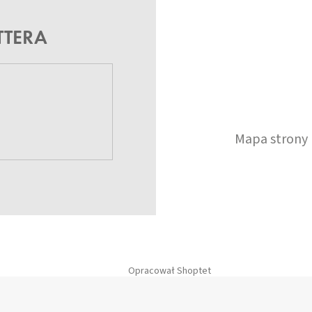
TTERA
Mapa strony
Opracował Shoptet
Copyright 2026
GrundHome.pl
. Wszystkie prawa zastrzeżone.