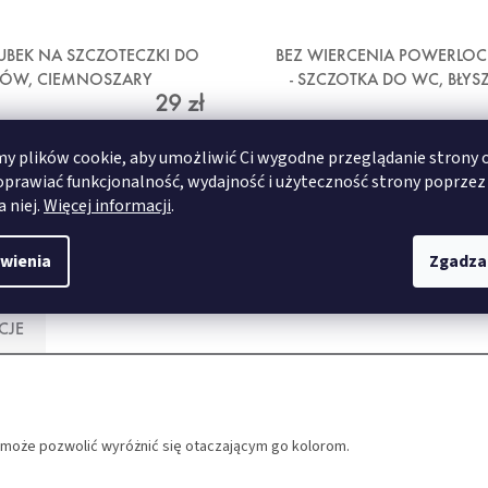
 KUBEK NA SZCZOTECZKI DO
BEZ WIERCENIA POWERLOC
BÓW, CIEMNOSZARY
- SZCZOTKA DO WC, BŁYS
29 zł
METAL
 plików cookie, aby umożliwić Ci wygodne przeglądanie strony 
SZCZEGÓŁY
SZCZEGÓŁY
oprawiać funkcjonalność, wydajność i użyteczność strony poprzez
a niej.
Więcej informacji
.
wienia
Zgadza
CJE
aż może pozwolić wyróżnić się otaczającym go kolorom.