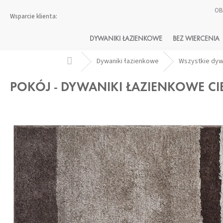
Przejść
OB
do
treści
DYWANIKI ŁAZIENKOWE
BEZ WIERCENIA
Home
Dywaniki łazienkowe
Wszystkie dy
POKÓJ - DYWANIKI ŁAZIENKOWE C