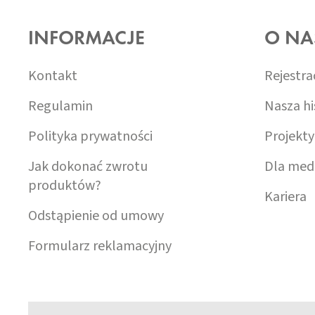
T
O
INFORMACJE
O NA
P
K
A
Kontakt
Rejestra
Regulamin
Nasza hi
Polityka prywatności
Projekty
Jak dokonać zwrotu
Dla med
produktów?
Kariera
Odstąpienie od umowy
Formularz reklamacyjny