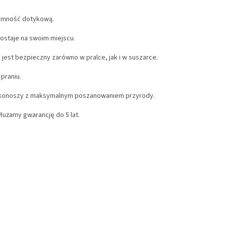
jemność dotykową.
ostaje na swoim miejscu.
 jest bezpieczny zarówno w pralce, jak i w suszarce.
praniu.
rkonoszy z maksymalnym poszanowaniem przyrody.
użamy gwarancję do 5 lat.