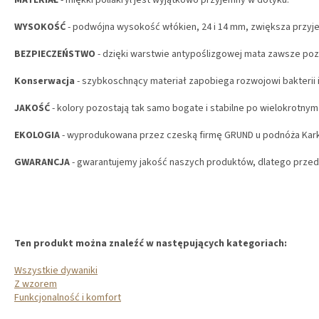
MATERIAŁ
- miękki poliakryl jest wyjątkowo przyjemny w dotyku.
WYSOKOŚĆ
- podwójna wysokość włókien, 24 i 14 mm, zwiększa przy
BEZPIECZEŃSTWO
- dzięki warstwie antypoślizgowej mata zawsze poz
Konserwacja
- szybkoschnący materiał zapobiega rozwojowi bakterii i
JAKOŚĆ
- kolory pozostają tak samo bogate i stabilne po wielokrotnym 
EKOLOGIA
- wyprodukowana przez czeską firmę GRUND u podnóża Ka
GWARANCJA
- gwarantujemy jakość naszych produktów, dlatego przedł
Ten produkt można znaleźć w następujących kategoriach:
Wszystkie dywaniki
Z wzorem
Funkcjonalność i komfort
S