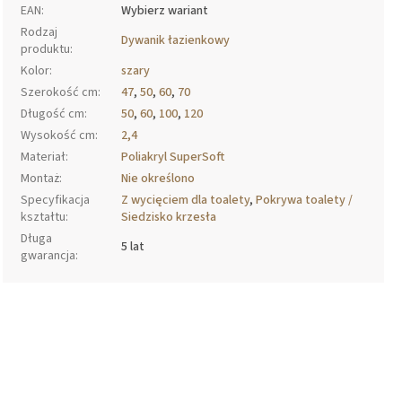
EAN
:
Wybierz wariant
Rodzaj
Dywanik łazienkowy
produktu
:
Kolor
:
szary
Szerokość cm
:
47
,
50
,
60
,
70
Długość cm
:
50
,
60
,
100
,
120
Wysokość cm
:
2,4
Materiał
:
Poliakryl SuperSoft
Montaż
:
Nie określono
Specyfikacja
Z wycięciem dla toalety
,
Pokrywa toalety /
kształtu
:
Siedzisko krzesła
Długa
5 lat
gwarancja
: