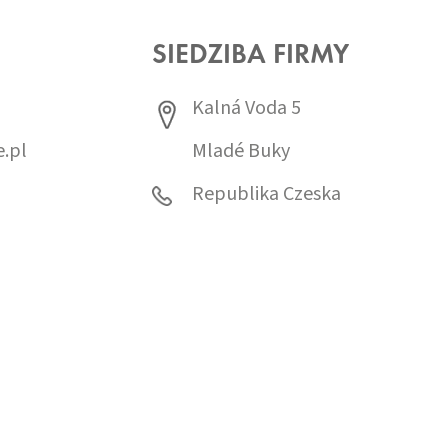
SIEDZIBA FIRMY
Kalná Voda 5
.pl
Mladé Buky
0
Republika Czeska