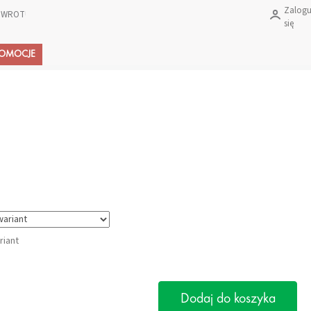
Zalogu
 ZWROTU PRODUKTÓW?
się
Koszyk
ROMOCJE
riant
Dodaj do koszyka