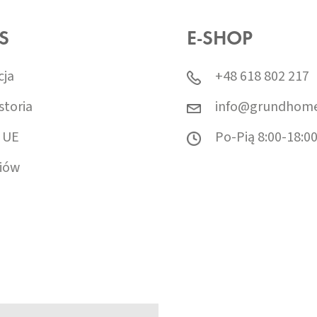
S
E-SHOP
cja
+48 618 802 217
storia
info@grundhome
 UE
Po-Pią 8:00-18:0
iów