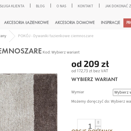
SŁUGA KLIENTA
BLOG
O NAS
KONTAKT
JAK DOKONAĆ
SZUKAJ
AKCESORIA ŁAZIENKOWE
AKCESORIA DOMOWE
INSPIRACJE
P
wany
POKÓJ - Dywaniki łazienkowe ciemnoszare
IEMNOSZARE
Kod:
Wybierz wariant
od
209 zł
od
172,73 zł
bez VAT
Cena
WYBIERZ WARIANT
jednostkowa:
Wymiar
Możemy doręczyć do:
Wybierz wa