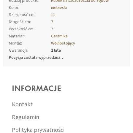
Rodzaj produktu
:
Kubek na szczoteczki do zębów
Kolor
:
niebieski
Szerokość cm
:
11
Długość cm
:
7
Wysokość cm
:
7
Materiał
:
Ceramika
Montaż
:
Wolnostojący
Gwarancja
:
2 lata
Pozycja została wyprzedana…
S
T
O
INFORMACJE
P
K
A
Kontakt
Regulamin
Polityka prywatności