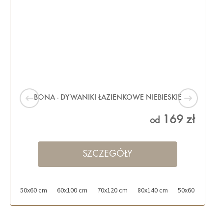
BONA - DYWANIKI ŁAZIENKOWE NIEBIESKIE
169 zł
od
SZCZEGÓŁY
50x60 cm
60x100 cm
70x120 cm
80x140 cm
50x60 cm z wy