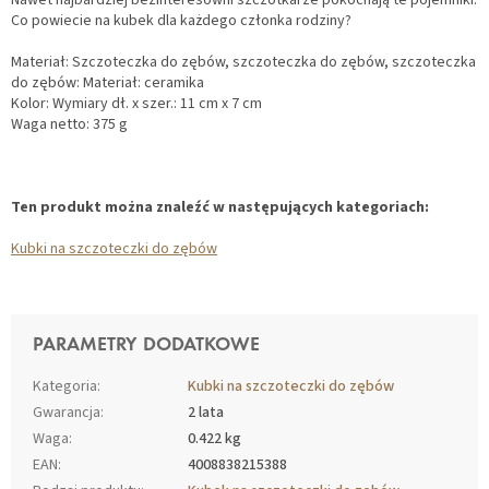
Nawet najbardziej bezinteresowni szczotkarze pokochają te pojemniki.
Co powiecie na kubek dla każdego członka rodziny?
Materiał: Szczoteczka do zębów, szczoteczka do zębów, szczoteczka
do zębów: Materiał: ceramika
Kolor: Wymiary dł. x szer.: 11 cm x 7 cm
Waga netto: 375 g
Ten produkt można znaleźć w następujących kategoriach:
Kubki na szczoteczki do zębów
PARAMETRY DODATKOWE
Kategoria
:
Kubki na szczoteczki do zębów
Gwarancja
:
2 lata
Waga
:
0.422 kg
EAN
:
4008838215388