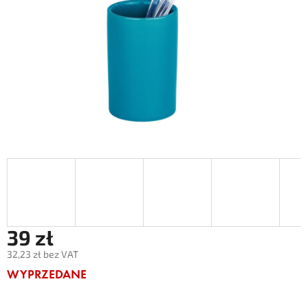
39 zł
32,23 zł bez VAT
Cena
WYPRZEDANE
jednostkowa: