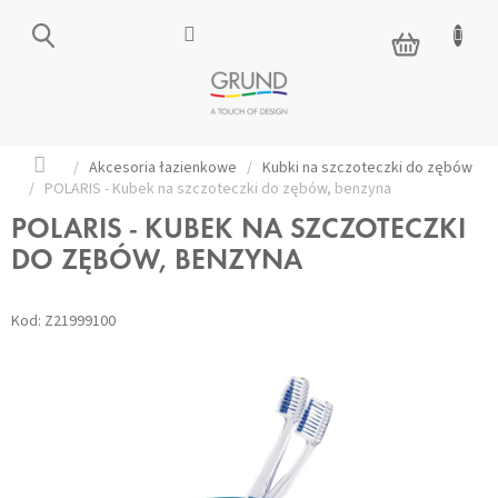
Przejść
do
KOSZYK
treści
Home
/
Akcesoria łazienkowe
/
Kubki na szczoteczki do zębów
/
POLARIS - Kubek na szczoteczki do zębów, benzyna
POLARIS - KUBEK NA SZCZOTECZKI
DO ZĘBÓW, BENZYNA
Kod:
Z21999100