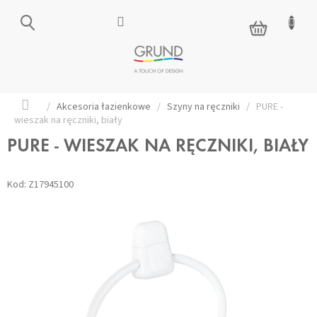
Przejść
do
KOSZYK
treści
Home
/
Akcesoria łazienkowe
/
Szyny na ręczniki
/
PURE -
wieszak na ręczniki, biały
PURE - WIESZAK NA RĘCZNIKI, BIAŁY
Kod:
Z17945100