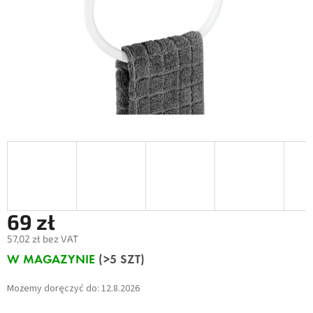
69 zł
57,02 zł bez VAT
Cena
W MAGAZYNIE
(>5 SZT)
jednostkowa:
Możemy doręczyć do:
12.8.2026