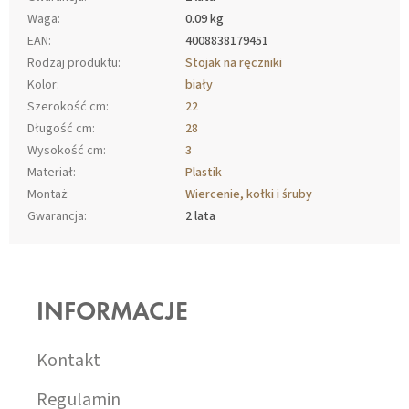
Waga
:
0.09 kg
EAN
:
4008838179451
Rodzaj produktu
:
Stojak na ręczniki
Kolor
:
biały
Szerokość cm
:
22
Długość cm
:
28
Wysokość cm
:
3
Materiał
:
Plastik
Montaż
:
Wiercenie, kołki i śruby
Gwarancja
:
2 lata
S
T
O
INFORMACJE
P
K
A
Kontakt
Regulamin