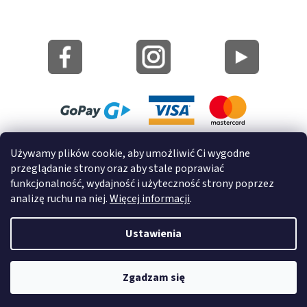
Mapa strony
Używamy plików cookie, aby umożliwić Ci wygodne
Informacje o cookies
przeglądanie strony oraz aby stale poprawiać
funkcjonalność, wydajność i użyteczność strony poprzez
© 2022 GRUND a.s.
analizę ruchu na niej.
Więcej informacji
.
Ustawienia
Opracował Shoptet
Zgadzam się
Copyright 2026
GrundHome.pl
. Wszystkie prawa zastrzeżone.