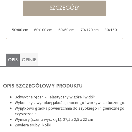
SZCZEGÓŁY
50x80 cm
60x100 cm
60x60 cm
70x120 cm
80x150 cm
OPIS
OPINIE
OPIS SZCZEGÓŁOWY PRODUKTU
Uchwyt na ręczniki, elastyczny w górę i w dół
Wykonany z wysokiej jakości, mocnego tworzywa sztucznego.
Wyjątkowo gładka powierzchnia do szybkiego i higienicznego
czyszczenia
Wymiary (szer. x wys. x gł.): 27,5 x 2,5 x 22 cm
Zawiera śruby i kołki