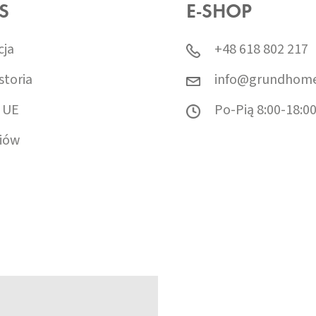
S
E-SHOP
cja
+48 618 802 217
storia
info@grundhome
 UE
Po-Pią 8:00-18:0
iów