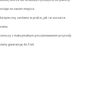
liwej skórze lub wrażliwym podejściu do planety.
ostaje na swoim miejscu.
bezpieczny zarówno w pralce, jak i w suszarce.
raniu.
rkonoszy z maksymalnym poszanowaniem przyrody.
żamy gwarancję do 5 lat.