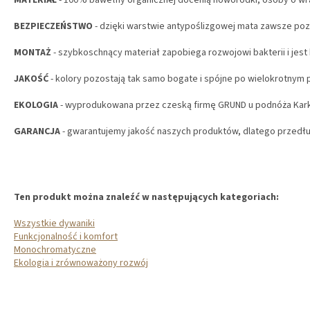
MATERIAŁ
- 100% bawełny organicznej docenią noworodki, osoby o wraż
BEZPIECZEŃSTWO
- dzięki warstwie antypoślizgowej mata zawsze poz
MONTAŻ
- szybkoschnący materiał zapobiega rozwojowi bakterii i jest 
JAKOŚĆ
- kolory pozostają tak samo bogate i spójne po wielokrotnym p
EKOLOGIA
- wyprodukowana przez czeską firmę GRUND u podnóża Ka
GARANCJA
- gwarantujemy jakość naszych produktów, dlatego przedłu
Ten produkt można znaleźć w następujących kategoriach:
Wszystkie dywaniki
Funkcjonalność i komfort
Monochromatyczne
Ekologia i zrównoważony rozwój
S
T
O