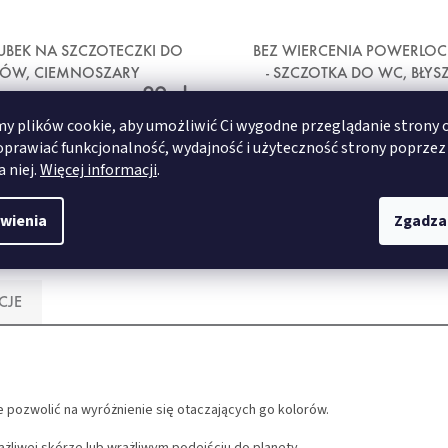
 KUBEK NA SZCZOTECZKI DO
BEZ WIERCENIA POWERLOC
BÓW, CIEMNOSZARY
- SZCZOTKA DO WC, BŁYS
29 zł
METAL
 plików cookie, aby umożliwić Ci wygodne przeglądanie strony 
oprawiać funkcjonalność, wydajność i użyteczność strony poprzez
SZCZEGÓŁY
SZCZEGÓŁY
a niej.
Więcej informacji
.
wienia
Zgadza
CJE
że pozwolić na wyróżnienie się otaczających go kolorów.