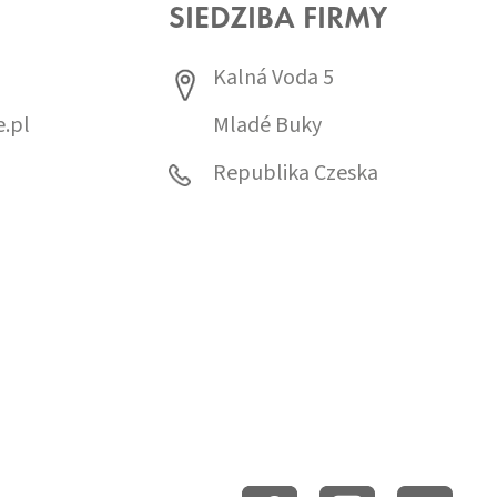
SIEDZIBA FIRMY
Kalná Voda 5
.pl
Mladé Buky
0
Republika Czeska