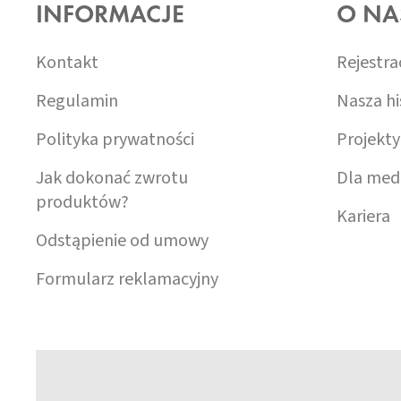
INFORMACJE
O NA
P
K
A
Kontakt
Rejestra
Regulamin
Nasza hi
Polityka prywatności
Projekty
Jak dokonać zwrotu
Dla med
produktów?
Kariera
Odstąpienie od umowy
Formularz reklamacyjny