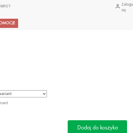
Zalogu
 ZWROTU PRODUKTÓW?
się
Koszyk
ROMOCJE
riant
Dodaj do koszyka