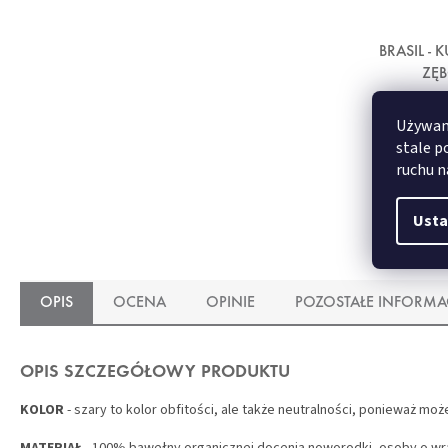
BRASIL -
ZĘ
Używamy
stale p
ruchu n
Usta
OPIS
OCENA
OPINIE
POZOSTAŁE INFORMA
OPIS SZCZEGÓŁOWY PRODUKTU
KOLOR
- szary to kolor obfitości, ale także neutralności, ponieważ mo