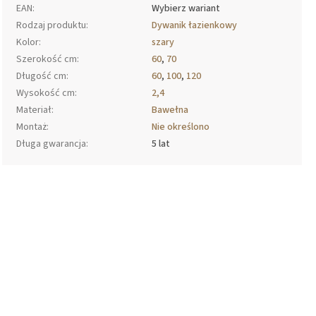
EAN
:
Wybierz wariant
Rodzaj produktu
:
Dywanik łazienkowy
Kolor
:
szary
Szerokość cm
:
60
,
70
Długość cm
:
60
,
100
,
120
Wysokość cm
:
2,4
Materiał
:
Bawełna
Montaż
:
Nie określono
Długa gwarancja
:
5 lat