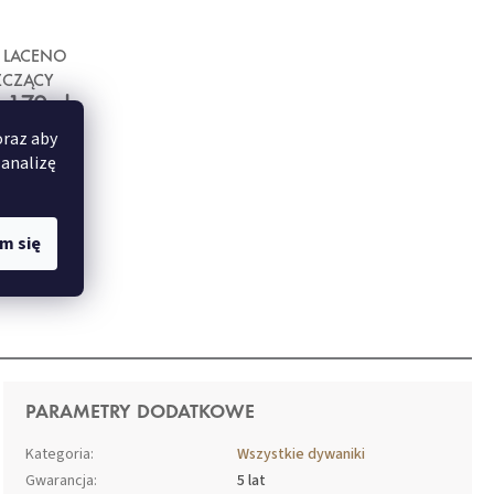
 LACENO
ZCZĄCY
179 zł
oraz aby
 analizę
m się
PARAMETRY DODATKOWE
Kategoria
:
Wszystkie dywaniki
Gwarancja
:
5 lat