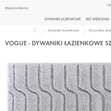
Przejść
OB
do
treści
DYWANIKI ŁAZIENKOWE
BEZ WIERCENIA
Home
Dywaniki łazienkowe
Wszystkie dy
VOGUE - DYWANIKI ŁAZIENKOWE S