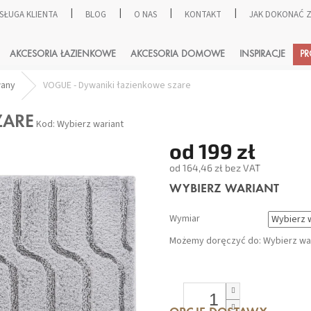
SŁUGA KLIENTA
BLOG
O NAS
KONTAKT
JAK DOKONAĆ
SZUKAJ
AKCESORIA ŁAZIENKOWE
AKCESORIA DOMOWE
INSPIRACJE
P
wany
VOGUE - Dywaniki łazienkowe szare
ZARE
Kod:
Wybierz wariant
od
199 zł
od
164,46 zł
bez VAT
Cena
WYBIERZ WARIANT
jednostkowa:
Wymiar
Możemy doręczyć do:
Wybierz wa