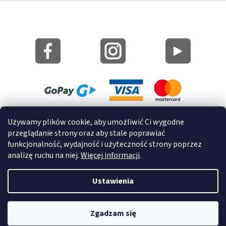
Mapa strony
Używamy plików cookie, aby umożliwić Ci wygodne
Informacje o cookies
przeglądanie strony oraz aby stale poprawiać
funkcjonalność, wydajność i użyteczność strony poprzez
© 2022 GRUND a.s.
analizę ruchu na niej.
Więcej informacji
.
Ustawienia
Opracował Shoptet
Zgadzam się
Copyright 2026
GrundHome.pl
. Wszystkie prawa zastrzeżone.