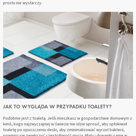
prostu nie wystarczy.
JAK TO WYGLĄDA W PRZYPADKU TOALETY?
Podobnie jest z toaletą. Jeśli mieszkasz w gospodarstwie domowym z
kimś, kogo najzwyczajniej w świecie nie idzie uprosić, aby spłukiwał
toaletę po opuszczeniu deski, aby zminimalizować wyrzut bakterii,
powinno się zwiększyć częstotliwość mycia. Maty i dywaniki same w