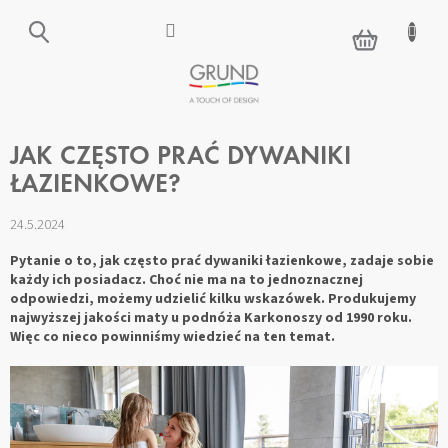
Przejść
do
KOSZYK
treści
JAK CZĘSTO PRAĆ DYWANIKI
ŁAZIENKOWE?
24.5.2024
Pytanie o to, jak często prać dywaniki łazienkowe, zadaje sobie
każdy ich posiadacz. Choć nie ma na to jednoznacznej
odpowiedzi, możemy udzielić kilku wskazówek. Produkujemy
najwyższej jakości maty u podnóża Karkonoszy od 1990 roku.
Więc co nieco powinniśmy wiedzieć na ten temat.