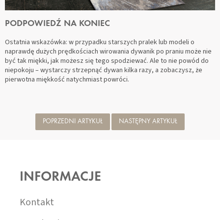
PODPOWIEDŹ NA KONIEC
Ostatnia wskazówka: w przypadku starszych pralek lub modeli o
naprawdę dużych prędkościach wirowania dywanik po praniu może nie
być tak miękki, jak możesz się tego spodziewać. Ale to nie powód do
niepokoju – wystarczy strzepnąć dywan kilka razy, a zobaczysz, że
pierwotna miękkość natychmiast powróci.
POPRZEDNI ARTYKUŁ
NASTĘPNY ARTYKUŁ
S
T
O
INFORMACJE
P
K
A
Kontakt