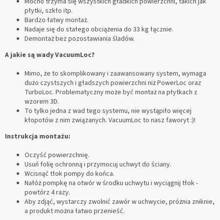
Mocno trzyma się wszystkich gładkich powierzchni, takich jak
płytki, szkło itp.
Bardzo łatwy montaż.
Nadaje się do stałego obciążenia do 33 kg łącznie.
Demontaż bez pozostawiania śladów.
A jakie są wady VacuumLoc?
Mimo, że to skomplikowany i zaawansowany system, wymaga
dużo czystszych i gładszych powierzchni niż PowerLoc oraz
TurboLoc. Problematyczny może być montaż na płytkach z
wzorem 3D.
To tylko jedna z wad tego systemu, nie wystąpiło więcej
kłopotów z nim związanych. VacuumLoc to nasz faworyt :)!
Instrukcja montażu:
Oczyść powierzchnię.
Usuń folię ochronną i przymocuj uchwyt do ściany.
Wcisnąć tłok pompy do końca.
Nałóż pompkę na otwór w środku uchwytu i wyciągnij tłok -
powtórz 4 razy.
Aby zdjąć, wystarczy zwolnić zawór w uchwycie, próżnia zniknie,
a produkt można łatwo przenieść.