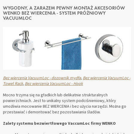
WYGODNY, A ZARAZEM PEWNY MONTAŻ AKCESORIÓW
WENKO BEZ WIERCENIA - SYSTEM PRÓŻNIOWY
VACUUMLOC
Bez wiercenia VacuumLoc - dozownik mydła
,
Bez wiercenia VacuumLoc -
Towel Rack
,
Bez wiercenia VacuumLoc - Hook
Mocno trzyma się na gładkich lub delikatnie strukturalnych
powierzchniach. Jest to unikalny system podciśnieniowy, który
umożliwia mocowanie BEZ WIERCENIA i bez użycia narzędzi. Można go
przestawiać i demontować bez pozostawiania śladów.
Zalety systemu bezwiertłowego VaccumLoc firmy WENKO