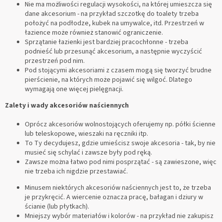
Nie ma możliwości regulacji wysokości, na której umieszcza się
dane akcesorium - na przykład szczotkę do toalety trzeba
położyć na podłodze, kubek na umywalce, itd. Przestrzeń w
łazience może również stanowić ograniczenie.
Sprzątanie łazienki jest bardziej pracochłonne - trzeba
podnieść lub przesunąć akcesorium, a następnie wyczyścić
przestrzeń pod nim.
Pod stojącymi akcesoriami z czasem mogą się tworzyć brudne
pierścienie, na których może pojawić się wilgoć. Dlatego
wymagają one więcej pielęgnacji.
Zalety i wady akcesoriów naściennych
Oprócz akcesoriów wolnostojących oferujemy np. półki ścienne
lub teleskopowe, wieszaki na ręczniki itp.
To Ty decydujesz, gdzie umieścisz swoje akcesoria - tak, by nie
musieć się schylać i zawsze były pod ręką.
Zawsze można łatwo pod nimi posprzątać - są zawieszone, więc
nie trzeba ich nigdzie przestawiać.
Minusem niektórych akcesoriów naściennych jest to, że trzeba
je przykręcić. A wiercenie oznacza pracę, bałagan i dziury w
ścianie (lub płytkach).
Mniejszy wybór materiałów i kolorów - na przykład nie zakupisz