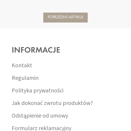
POPRZEDNI ARTYKUŁ
S
T
O
INFORMACJE
P
K
A
Kontakt
Regulamin
Polityka prywatności
Jak dokonać zwrotu produktów?
Odstąpienie od umowy
Formularz reklamacyjny