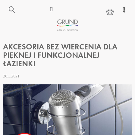
Przejść
do
KOSZYK
treści
AKCESORIA BEZ WIERCENIA DLA
PIĘKNEJ I FUNKCJONALNEJ
ŁAZIENKI
26.1.2021