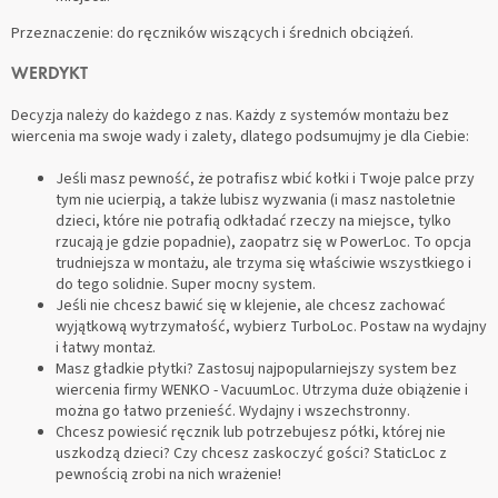
Przeznaczenie: do ręczników wiszących i średnich obciążeń.
WERDYKT
Decyzja należy do każdego z nas. Każdy z systemów montażu bez
wiercenia ma swoje wady i zalety, dlatego podsumujmy je dla Ciebie:
Jeśli masz pewność, że potrafisz wbić kołki i Twoje palce przy
tym nie ucierpią, a także lubisz wyzwania (i masz nastoletnie
dzieci, które nie potrafią odkładać rzeczy na miejsce, tylko
rzucają je gdzie popadnie), zaopatrz się w PowerLoc. To opcja
trudniejsza w montażu, ale trzyma się właściwie wszystkiego i
do tego solidnie. Super mocny system.
Jeśli nie chcesz bawić się w klejenie, ale chcesz zachować
wyjątkową wytrzymałość, wybierz TurboLoc. Postaw na wydajny
i łatwy montaż.
Masz gładkie płytki? Zastosuj najpopularniejszy system bez
wiercenia firmy WENKO - VacuumLoc. Utrzyma duże obiążenie i
można go łatwo przenieść. Wydajny i wszechstronny.
Chcesz powiesić ręcznik lub potrzebujesz półki, której nie
uszkodzą dzieci? Czy chcesz zaskoczyć gości? StaticLoc z
pewnością zrobi na nich wrażenie!