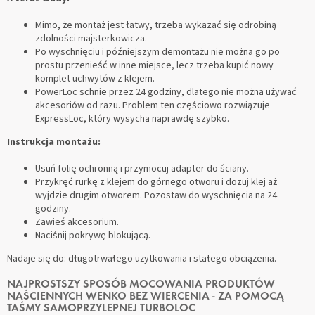
Mimo, że montaż jest łatwy, trzeba wykazać się odrobiną
zdolności majsterkowicza.
Po wyschnięciu i późniejszym demontażu nie można go po
prostu przenieść w inne miejsce, lecz trzeba kupić nowy
komplet uchwytów z klejem.
PowerLoc schnie przez 24 godziny, dlatego nie można używać
akcesoriów od razu. Problem ten częściowo rozwiązuje
ExpressLoc, który wysycha naprawdę szybko.
Instrukcja montażu:
Usuń folię ochronną i przymocuj adapter do ściany.
Przykręć rurkę z klejem do górnego otworu i dozuj klej aż
wyjdzie drugim otworem. Pozostaw do wyschnięcia na 24
godziny.
Zawieś akcesorium.
Naciśnij pokrywę blokującą.
Nadaje się do: długotrwałego użytkowania i stałego obciążenia.
NAJPROSTSZY SPOSÓB MOCOWANIA PRODUKTÓW
NAŚCIENNYCH WENKO BEZ WIERCENIA - ZA POMOCĄ
TAŚMY SAMOPRZYLEPNEJ TURBOLOC