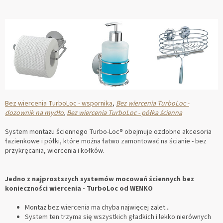
Bez wiercenia TurboLoc - wspornika
,
Bez wiercenia TurboLoc -
dozownik na mydło
,
Bez wiercenia TurboLoc - półka ścienna
System montażu ściennego Turbo-Loc® obejmuje ozdobne akcesoria
łazienkowe i półki, które można łatwo zamontować na ścianie - bez
przykręcania, wiercenia i kołków.
Jedno z najprostszych systemów mocowań ściennych bez
konieczności wiercenia - TurboLoc od WENKO
Montaż bez wiercenia ma chyba najwięcej zalet...
System ten trzyma się wszystkich gładkich i lekko nierównych