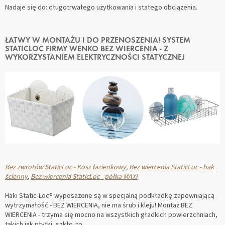
Nadaje się do: długotrwałego użytkowania i stałego obciążenia.
ŁATWY W MONTAŻU I DO PRZENOSZENIA! SYSTEM
STATICLOC FIRMY WENKO BEZ WIERCENIA - Z
WYKORZYSTANIEM ELEKTRYCZNOŚCI STATYCZNEJ
Bez zwrotów StaticLoc - Kosz łazienkowy
,
Bez wiercenia StaticLoc - hak
ścienny
,
Bez wiercenia StaticLoc - półka MAXI
Haki Static-Loc® wyposażone są w specjalną podkładkę zapewniającą
wytrzymałość - BEZ WIERCENIA, nie ma śrub i kleju! Montaż BEZ
WIERCENIA - trzyma się mocno na wszystkich gładkich powierzchniach,
takich jak płytki, szkło itp.